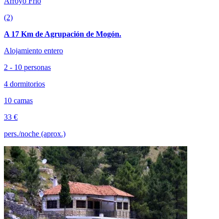
Arroyo Frío
(2)
A 17 Km de Agrupación de Mogón.
Alojamiento entero
2 - 10 personas
4 dormitorios
10 camas
33 €
pers./noche (aprox.)