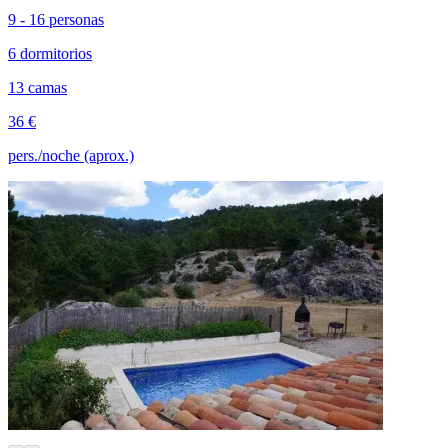
9 - 16 personas
6 dormitorios
13 camas
36 €
pers./noche (aprox.)