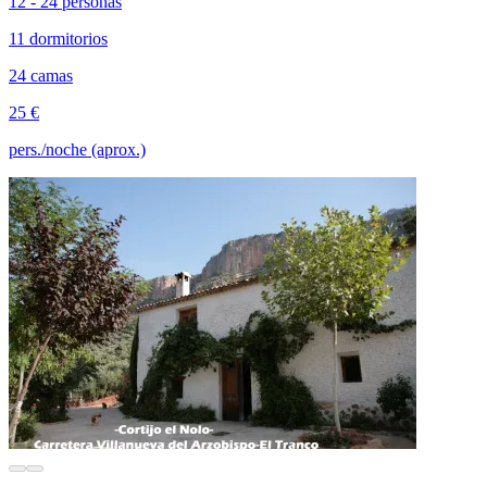
12 - 24 personas
11 dormitorios
24 camas
25 €
pers./noche (aprox.)