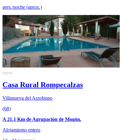
pers./noche (aprox.)
Casa Rural Rompecalzas
Villanueva del Arzobispo
(68)
A 21.1 Km de Agrupación de Mogón.
Alojamiento entero