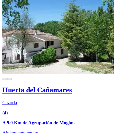
Huerta del Cañamares
Cazorla
(4)
A 9.9 Km de Agrupación de Mogón.
Alojamiento entero