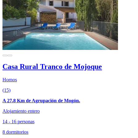
Casa Rural Tranco de Mojoque
Hornos
(15)
A 27.8 Km de Agrupación de Mogón.
Alojamiento entero
14 - 16 personas
8 dormitorios