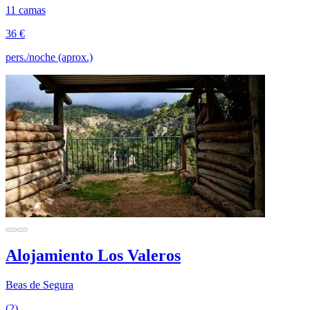
11 camas
36 €
pers./noche (aprox.)
Alojamiento Los Valeros
Beas de Segura
(2)