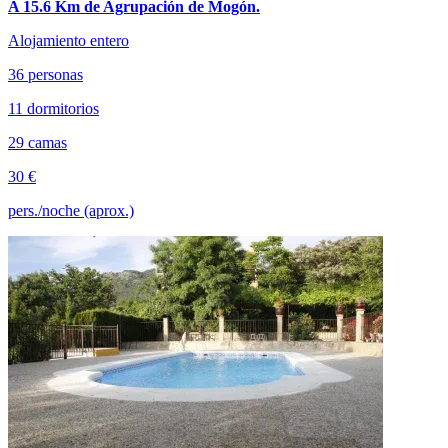
A 15.6 Km de Agrupación de Mogón.
Alojamiento entero
36 personas
11 dormitorios
29 camas
30 €
pers./noche (aprox.)