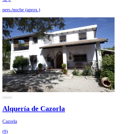
pers./noche (aprox.)
Alquería de Cazorla
Cazorla
(9)