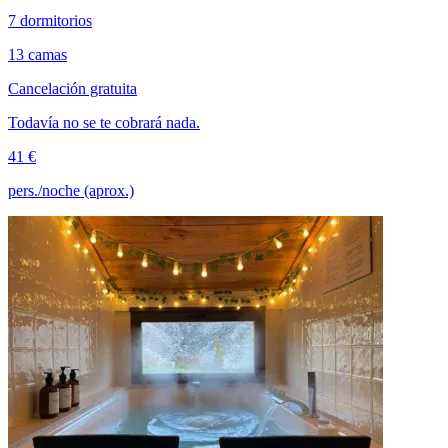
7 dormitorios
13 camas
Cancelación gratuita
Todavía no se te cobrará nada.
41 €
pers./noche (aprox.)