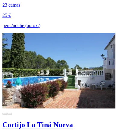
23 camas
25 €
pers./noche (aprox.)
Cortijo La Tiná Nueva