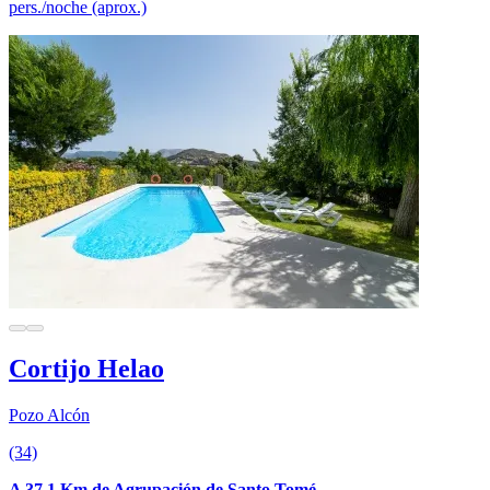
pers./noche (aprox.)
Cortijo Helao
Pozo Alcón
(34)
A 37.1 Km de Agrupación de Santo Tomé.