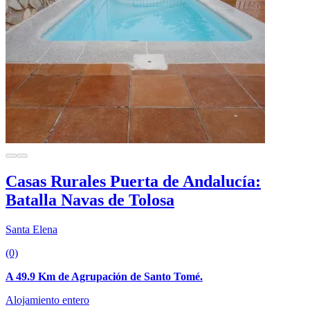
Casas Rurales Puerta de Andalucía:
Batalla Navas de Tolosa
Santa Elena
(0)
A 49.9 Km de Agrupación de Santo Tomé.
Alojamiento entero