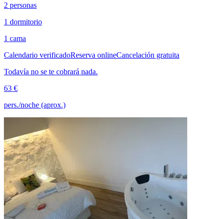
2 personas
1 dormitorio
1 cama
Calendario verificado
Reserva online
Cancelación gratuita
Todavía no se te cobrará nada.
63 €
pers./noche (aprox.)