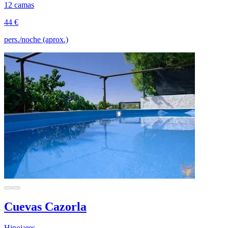
12 camas
44 €
pers./noche (aprox.)
Cuevas Cazorla
Hinojares