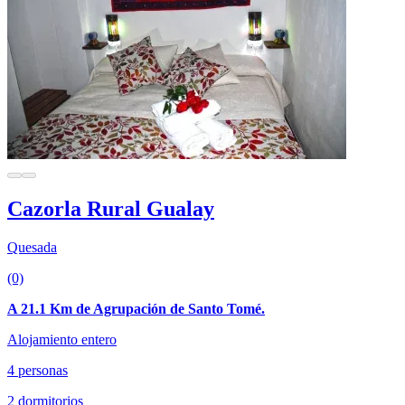
Cazorla Rural Gualay
Quesada
(0)
A 21.1 Km de Agrupación de Santo Tomé.
Alojamiento entero
4 personas
2 dormitorios