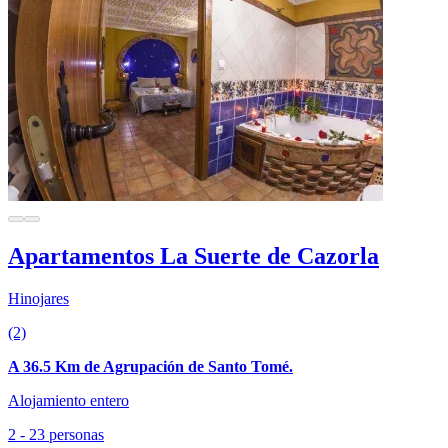
Apartamentos La Suerte de Cazorla
Hinojares
(2)
A 36.5 Km de Agrupación de Santo Tomé.
Alojamiento entero
2 - 23 personas