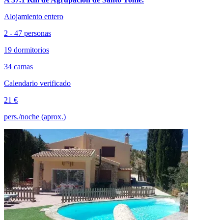
Alojamiento entero
2 - 47 personas
19 dormitorios
34 camas
Calendario verificado
21 €
pers./noche (aprox.)