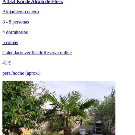
A 33.4 Km de Alcalá de Ebro.
Alojamiento entero
8 - 8 personas
4 dormitorios
5 camas
Calendario verificado
Reserva online
41 €
pers./noche (aprox.)