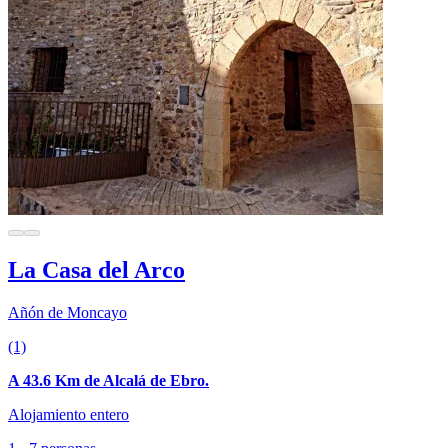
La Casa del Arco
Añón de Moncayo
(1)
A 43.6 Km de Alcalá de Ebro.
Alojamiento entero