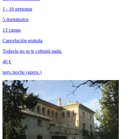
1 - 16 personas
5 dormitorios
13 camas
Cancelación gratuita
Todavía no se te cobrará nada.
40 €
pers./noche (aprox.)