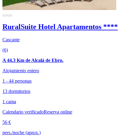
RuralSuite Hotel Apartamentos ****
Cascante
(6)
A 44.3 Km de Alcalá de Ebro.
Alojamiento entero
1 - 44 personas
13 dormitorios
1 cama
Calendario verificado
Reserva online
56 €
pers./noche (aprox.)