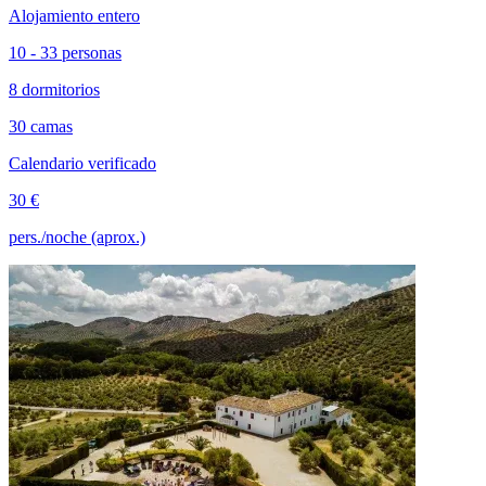
Alojamiento entero
10 - 33 personas
8 dormitorios
30 camas
Calendario verificado
30 €
pers./noche (aprox.)