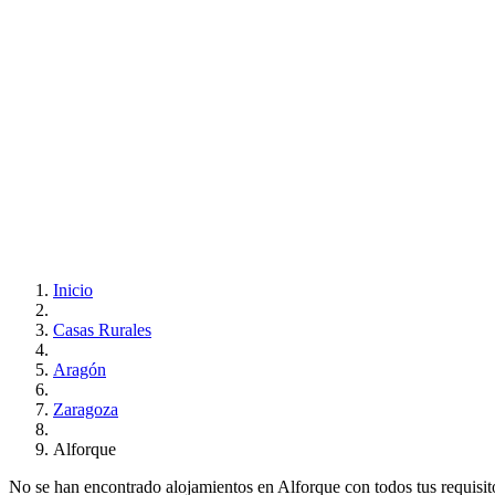
Inicio
Casas Rurales
Aragón
Zaragoza
Alforque
No se han encontrado alojamientos en Alforque con todos tus requisitos