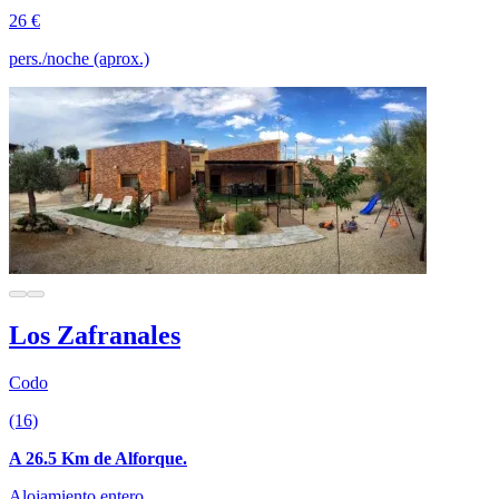
26 €
pers./noche (aprox.)
Los Zafranales
Codo
(16)
A 26.5 Km de Alforque.
Alojamiento entero