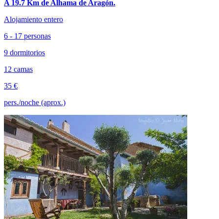
A 19.7 Km de Alhama de Aragón.
Alojamiento entero
6 - 17 personas
9 dormitorios
12 camas
35 €
pers./noche (aprox.)