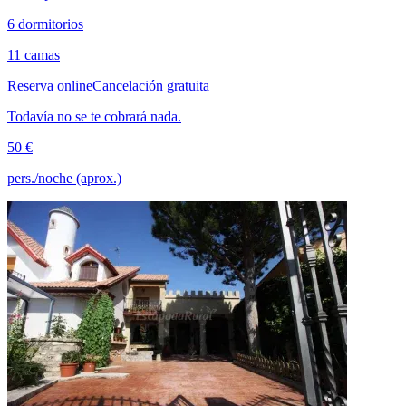
6 dormitorios
11 camas
Reserva online
Cancelación gratuita
Todavía no se te cobrará nada.
50 €
pers./noche (aprox.)