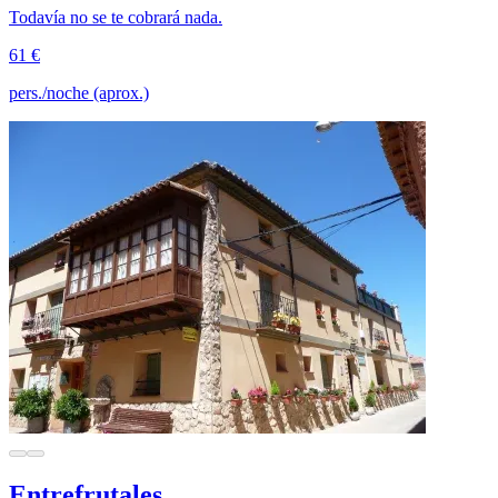
Todavía no se te cobrará nada.
61 €
pers./noche (aprox.)
Entrefrutales