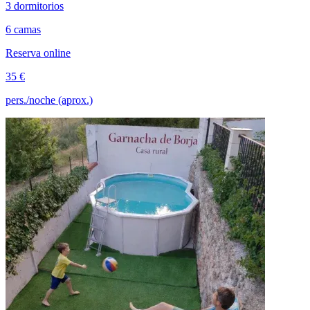
3 dormitorios
6 camas
Reserva online
35 €
pers./noche (aprox.)