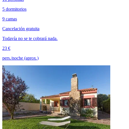
5 dormitorios
9 camas
Cancelación gratuita
Todavía no se te cobrará nada.
23 €
pers./noche (aprox.)