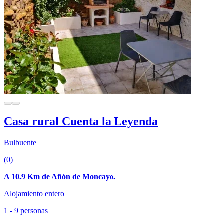
Casa rural Cuenta la Leyenda
Bulbuente
(0)
A 10.9 Km de Añón de Moncayo.
Alojamiento entero
1 - 9 personas