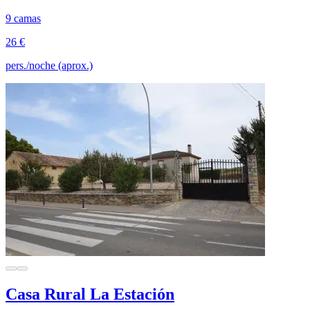
9 camas
26 €
pers./noche (aprox.)
Casa Rural La Estación