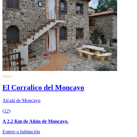
El Corralico del Moncayo
Alcalá de Moncayo
(12)
A 2.2 Km de Añón de Moncayo.
Entero o habitación