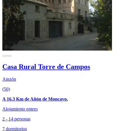
Casa Rural Torre de Campos
Ainzón
(50)
A 16.3 Km de Añón de Moncayo.
Alojamiento entero
2 - 14 personas
7 dormitorios