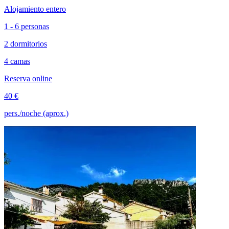
Alojamiento entero
1 - 6 personas
2 dormitorios
4 camas
Reserva online
40 €
pers./noche (aprox.)