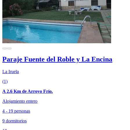
Paraje Fuente del Roble y La Encina
La Iruela
(1)
A 2.6 Km de Arroyo Frío.
Alojamiento entero
4 - 19 personas
9 dormitorios