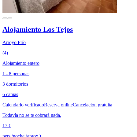
Alojamiento Los Tejos
Arroyo Frío
(4)
Alojamiento entero
1 - 8 personas
3 dormitorios
6 camas
Calendario verificado
Reserva online
Cancelación gratuita
Todavía no se te cobrará nada.
17 €
pers./noche (aprox.)