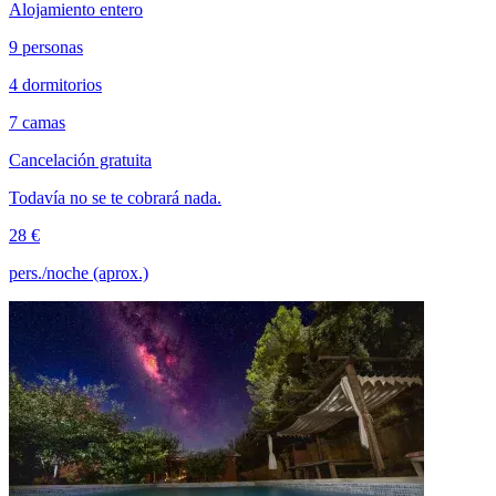
Alojamiento entero
9 personas
4 dormitorios
7 camas
Cancelación gratuita
Todavía no se te cobrará nada.
28 €
pers./noche (aprox.)