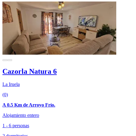
Cazorla Natura 6
La Iruela
(0)
A 0.5 Km de Arroyo Frío.
Alojamiento entero
1 - 6 personas
2 dormitorios