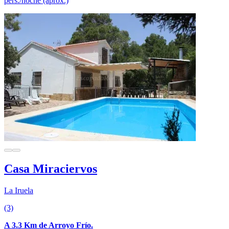
pers./noche (aprox.)
Casa Miraciervos
La Iruela
(3)
A 3.3 Km de Arroyo Frío.