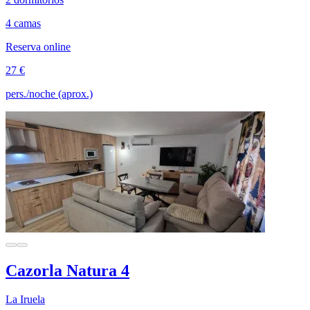
4 camas
Reserva online
27 €
pers./noche (aprox.)
Cazorla Natura 4
La Iruela