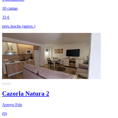
10 camas
33 €
pers./noche (aprox.)
Cazorla Natura 2
Arroyo Frío
(0)