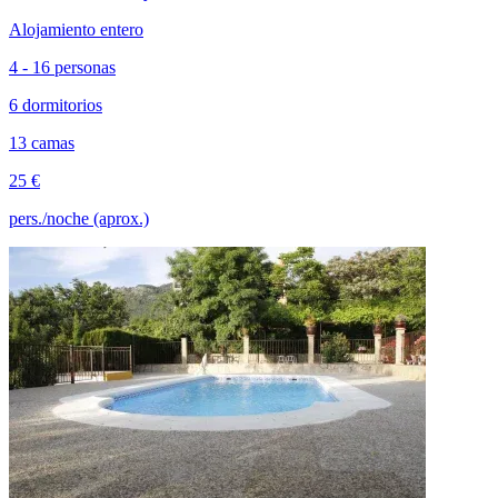
Alojamiento entero
4 - 16 personas
6 dormitorios
13 camas
25 €
pers./noche (aprox.)