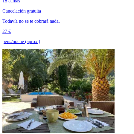
18 camas
Cancelación gratuita
Todavía no se te cobrará nada.
27 €
pers./noche (aprox.)