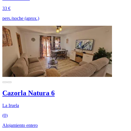
33 €
pers./noche (aprox.)
Cazorla Natura 6
La Iruela
(0)
Alojamiento entero