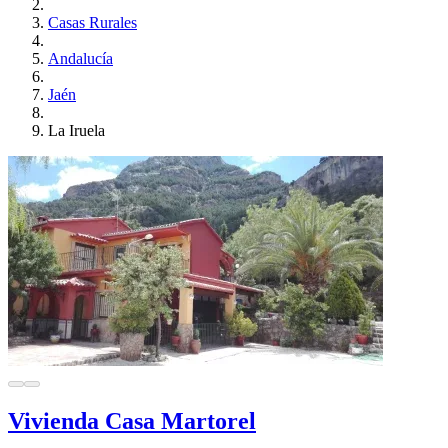
Casas Rurales
Andalucía
Jaén
La Iruela
Vivienda Casa Martorel