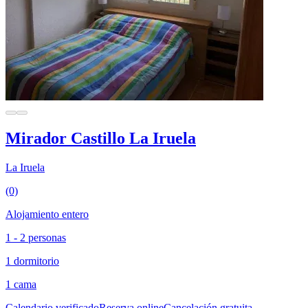
Mirador Castillo La Iruela
La Iruela
(0)
Alojamiento entero
1 - 2 personas
1 dormitorio
1 cama
Calendario verificado
Reserva online
Cancelación gratuita