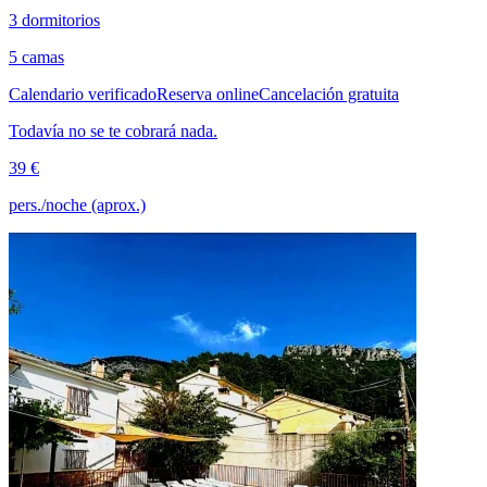
3 dormitorios
5 camas
Calendario verificado
Reserva online
Cancelación gratuita
Todavía no se te cobrará nada.
39 €
pers./noche (aprox.)