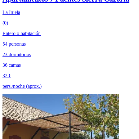
La Iruela
(0)
Entero o habitación
54 personas
23 dormitorios
36 camas
32 €
pers./noche (aprox.)