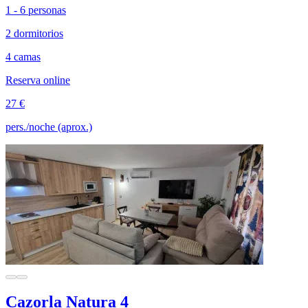
1 - 6 personas
2 dormitorios
4 camas
Reserva online
27 €
pers./noche (aprox.)
Cazorla Natura 4