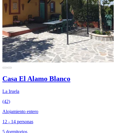
Casa El Alamo Blanco
La Iruela
(42)
Alojamiento entero
12 - 14 personas
5 dormitorios