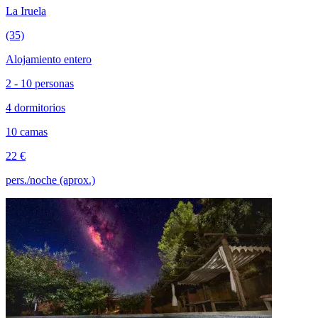
La Iruela
(35)
Alojamiento entero
2 - 10 personas
4 dormitorios
10 camas
22 €
pers./noche (aprox.)