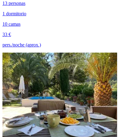
13 personas
1 dormitorio
10 camas
33 €
pers./noche (aprox.)