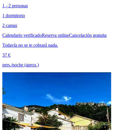
1 - 2 personas
1 dormitorio
2 camas
Calendario verificado
Reserva online
Cancelación gratuita
Todavía no se te cobrará nada.
37 €
pers./noche (aprox.)