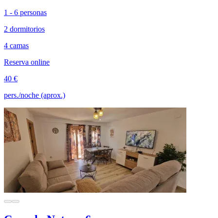
1 - 6 personas
2 dormitorios
4 camas
Reserva online
40 €
pers./noche (aprox.)