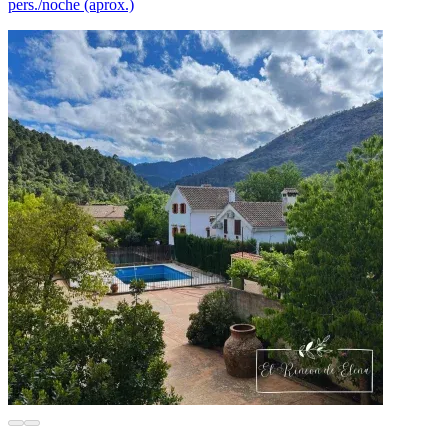
pers./noche (aprox.)