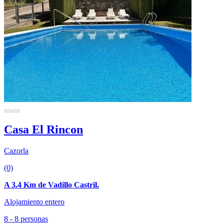
Casa El Rincon
Cazorla
(0)
A 3.4 Km de Vadillo Castril.
Alojamiento entero
8 - 8 personas