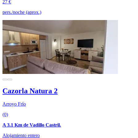
27 €
pers./noche (aprox.)
Cazorla Natura 2
Arroyo Frío
(0)
A 3.1 Km de Vadillo Castril.
Alojamiento entero