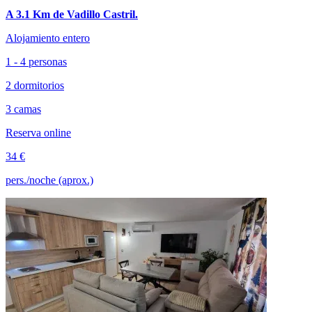
A 3.1 Km de Vadillo Castril.
Alojamiento entero
1 - 4 personas
2 dormitorios
3 camas
Reserva online
34 €
pers./noche (aprox.)