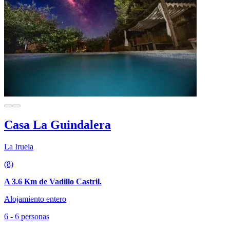
Casa La Guindalera
La Iruela
(8)
A 3.6 Km de Vadillo Castril.
Alojamiento entero
6 - 6 personas