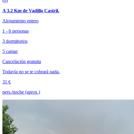
(0)
A 3.2 Km de Vadillo Castril.
Alojamiento entero
1 - 6 personas
3 dormitorios
5 camas
Cancelación gratuita
Todavía no se te cobrará nada.
31 €
pers./noche (aprox.)