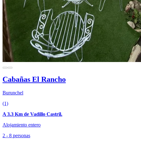
Cabañas El Rancho
Burunchel
(1)
A 3.3 Km de Vadillo Castril.
Alojamiento entero
2 - 8 personas