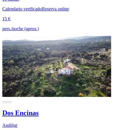
Calendario verificado
Reserva online
15 €
pers./noche (aprox.)
Dos Encinas
Andújar