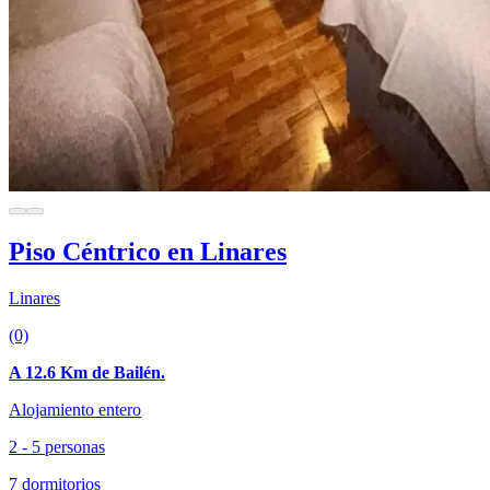
Piso Céntrico en Linares
Linares
(0)
A 12.6 Km de Bailén.
Alojamiento entero
2 - 5 personas
7 dormitorios