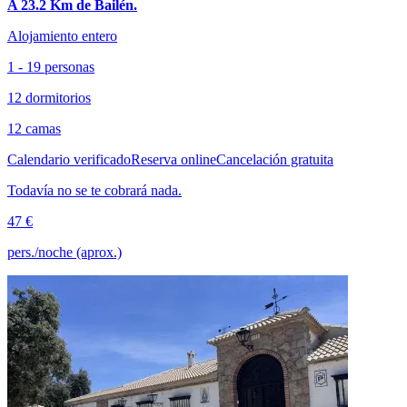
A 23.2 Km de Bailén.
Alojamiento entero
1 - 19 personas
12 dormitorios
12 camas
Calendario verificado
Reserva online
Cancelación gratuita
Todavía no se te cobrará nada.
47 €
pers./noche (aprox.)