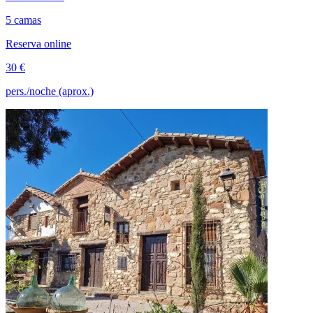
5 camas
Reserva online
30 €
pers./noche (aprox.)