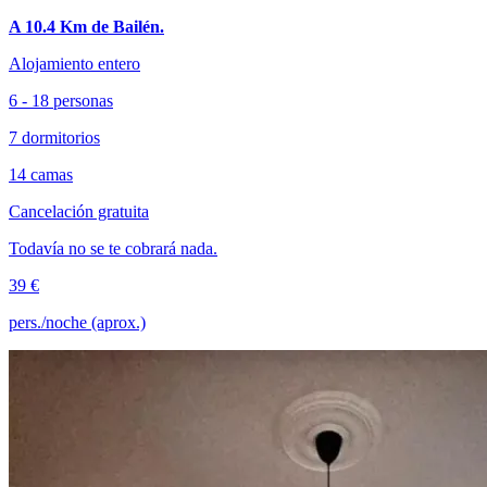
A 10.4 Km de Bailén.
Alojamiento entero
6 - 18 personas
7 dormitorios
14 camas
Cancelación gratuita
Todavía no se te cobrará nada.
39 €
pers./noche (aprox.)