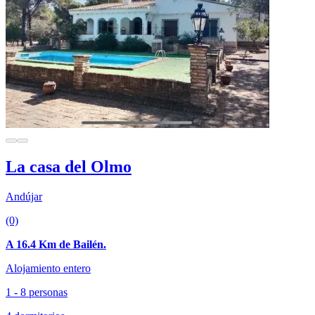
La casa del Olmo
Andújar
(0)
A 16.4 Km de Bailén.
Alojamiento entero
1 - 8 personas