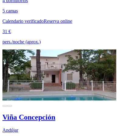
4 dormitorios
5 camas
Calendario verificado
Reserva online
31 €
pers./noche (aprox.)
Viña Concepción
Andújar