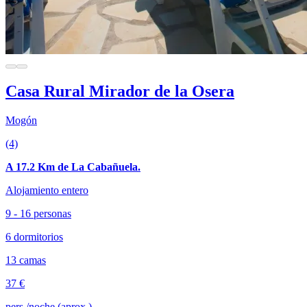
Casa Rural Mirador de la Osera
Mogón
(4)
A 17.2 Km de La Cabañuela.
Alojamiento entero
9 - 16 personas
6 dormitorios
13 camas
37 €
pers./noche (aprox.)