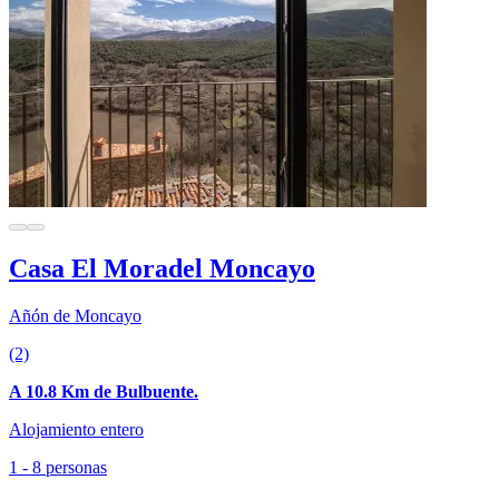
Casa El Moradel Moncayo
Añón de Moncayo
(2)
A 10.8 Km de Bulbuente.
Alojamiento entero
1 - 8 personas