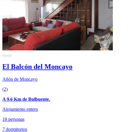
El Balcón del Moncayo
Añón de Moncayo
(2)
A 9.6 Km de Bulbuente.
Alojamiento entero
18 personas
7 dormitorios