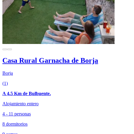
Casa Rural Garnacha de Borja
Borja
(1)
A 4.5 Km de Bulbuente.
Alojamiento entero
4 - 11 personas
8 dormitorios