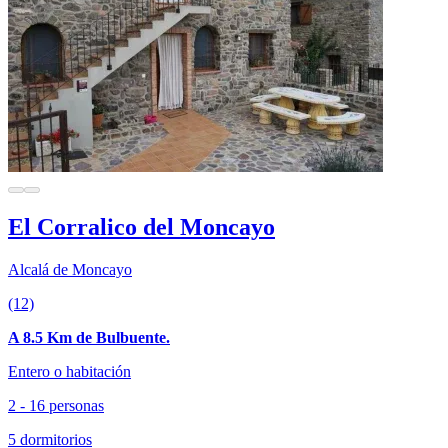
El Corralico del Moncayo
Alcalá de Moncayo
(12)
A 8.5 Km de Bulbuente.
Entero o habitación
2 - 16 personas
5 dormitorios