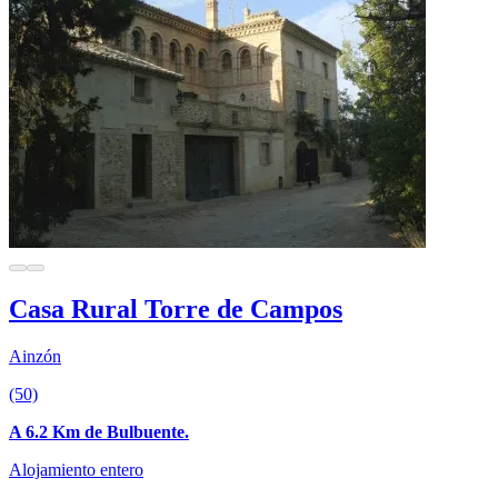
Casa Rural Torre de Campos
Ainzón
(50)
A 6.2 Km de Bulbuente.
Alojamiento entero