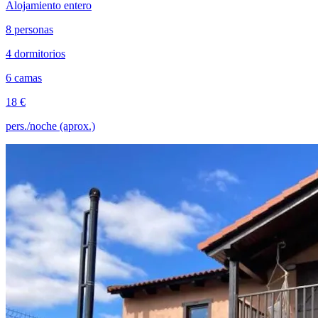
Alojamiento entero
8 personas
4 dormitorios
6 camas
18 €
pers./noche (aprox.)