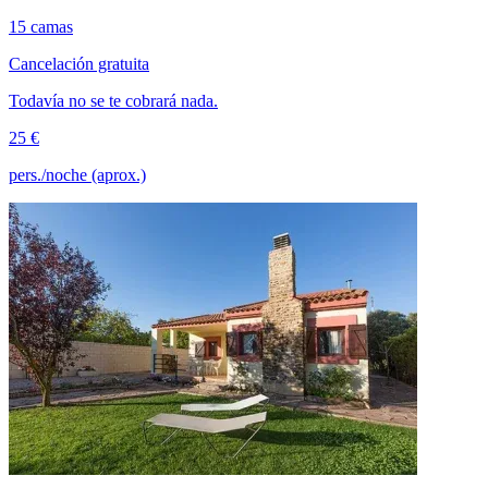
15 camas
Cancelación gratuita
Todavía no se te cobrará nada.
25 €
pers./noche (aprox.)