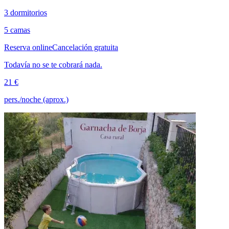
3 dormitorios
5 camas
Reserva online
Cancelación gratuita
Todavía no se te cobrará nada.
21 €
pers./noche (aprox.)