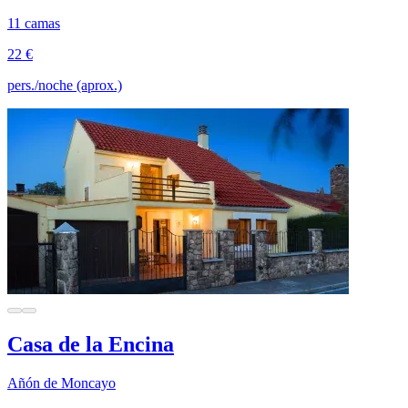
11 camas
22 €
pers./noche (aprox.)
Casa de la Encina
Añón de Moncayo