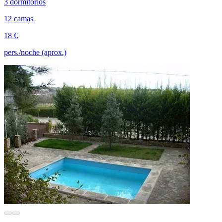
3 dormitorios
12 camas
18 €
pers./noche (aprox.)