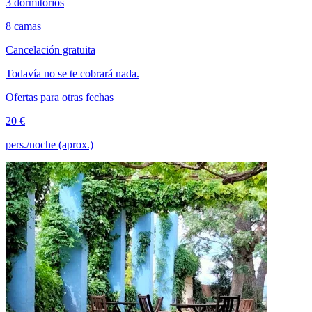
3 dormitorios
8 camas
Cancelación gratuita
Todavía no se te cobrará nada.
Ofertas para otras fechas
20 €
pers./noche (aprox.)