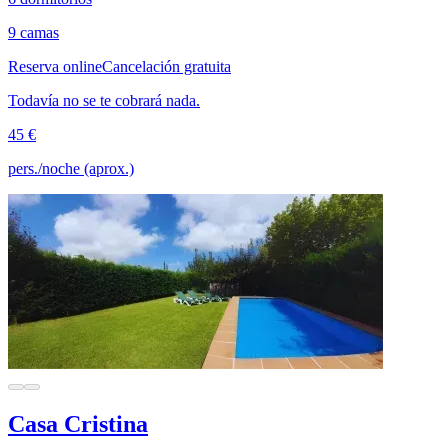
9 camas
Reserva online
Cancelación gratuita
Todavía no se te cobrará nada.
45 €
pers./noche (aprox.)
Casa Cristina