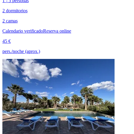
1 - 3 personas
2 dormitorios
2 camas
Calendario verificado
Reserva online
45 €
pers./noche (aprox.)