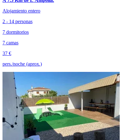
A 7.5 Km de L'Ampolla.
Alojamiento entero
2 - 14 personas
7 dormitorios
7 camas
37 €
pers./noche (aprox.)