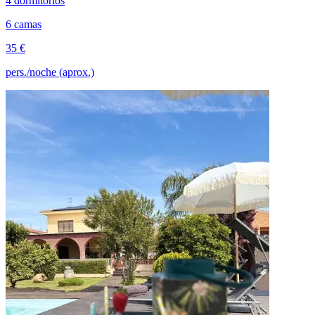
4 dormitorios
6 camas
35 €
pers./noche (aprox.)