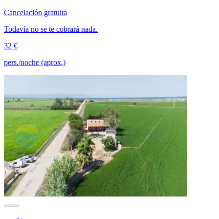
Cancelación gratuita
Todavía no se te cobrará nada.
32 €
pers./noche (aprox.)