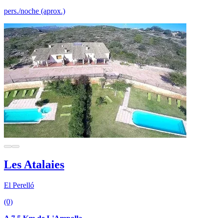
pers./noche (aprox.)
Les Atalaies
El Perelló
(0)