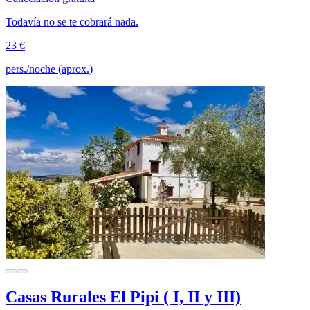
Todavía no se te cobrará nada.
23 €
pers./noche (aprox.)
Casas Rurales El Pipi ( I, II y III)