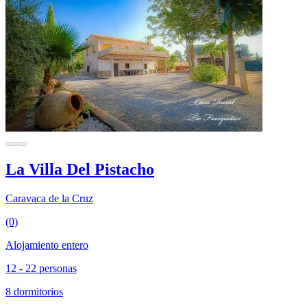
La Villa Del Pistacho
Caravaca de la Cruz
(0)
Alojamiento entero
12 - 22 personas
8 dormitorios