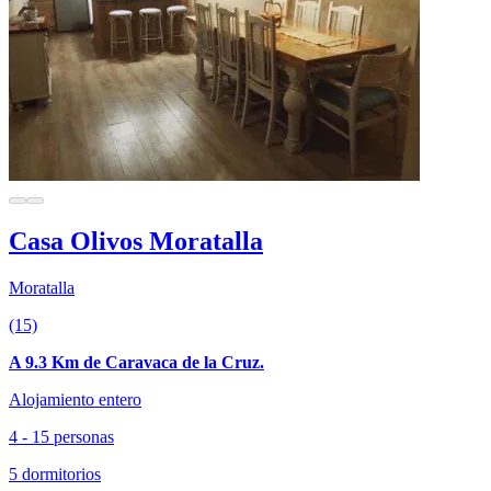
Casa Olivos Moratalla
Moratalla
(15)
A 9.3 Km de Caravaca de la Cruz.
Alojamiento entero
4 - 15 personas
5 dormitorios