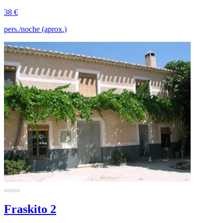
38 €
pers./noche (aprox.)
Fraskito 2