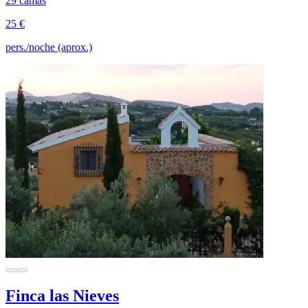
29 camas
25 €
pers./noche (aprox.)
Finca las Nieves