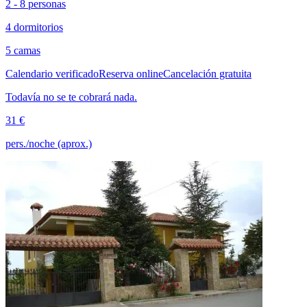
2 - 8 personas
4 dormitorios
5 camas
Calendario verificado
Reserva online
Cancelación gratuita
Todavía no se te cobrará nada.
31 €
pers./noche (aprox.)