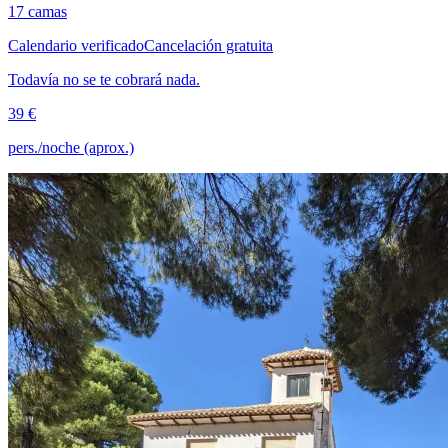
17 camas
Calendario verificado
Cancelación gratuita
Todavía no se te cobrará nada.
39 €
pers./noche (aprox.)