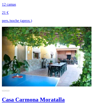
12 camas
21 €
pers./noche (aprox.)
Casa Carmona Moratalla