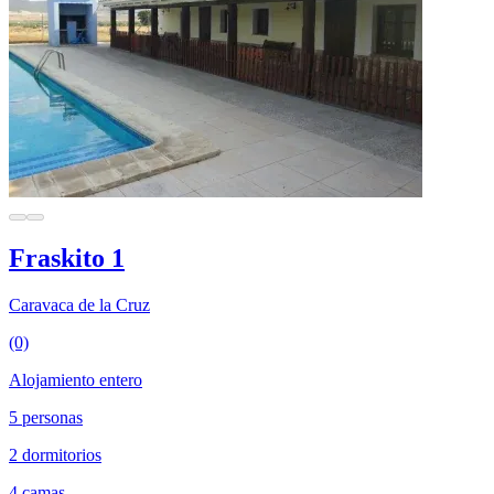
Fraskito 1
Caravaca de la Cruz
(0)
Alojamiento entero
5 personas
2 dormitorios
4 camas