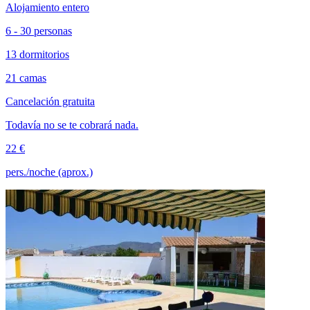
Alojamiento entero
6 - 30 personas
13 dormitorios
21 camas
Cancelación gratuita
Todavía no se te cobrará nada.
22 €
pers./noche (aprox.)