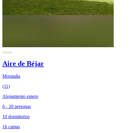
Aire de Béjar
Moratalla
(11)
Alojamiento entero
6 - 20 personas
10 dormitorios
16 camas