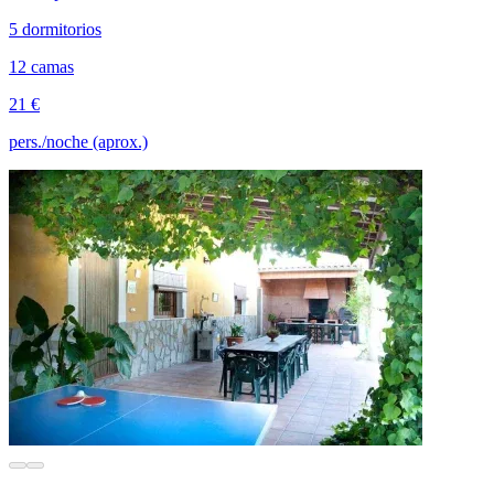
5 dormitorios
12 camas
21 €
pers./noche (aprox.)