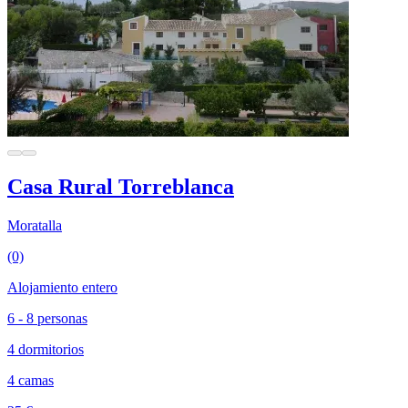
Casa Rural Torreblanca
Moratalla
(0)
Alojamiento entero
6 - 8 personas
4 dormitorios
4 camas