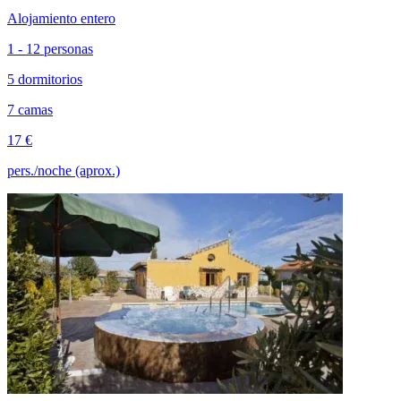
Alojamiento entero
1 - 12 personas
5 dormitorios
7 camas
17 €
pers./noche (aprox.)