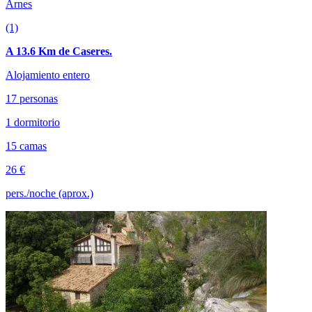
Arnes
(1)
A 13.6 Km de Caseres.
Alojamiento entero
17 personas
1 dormitorio
15 camas
26 €
pers./noche (aprox.)