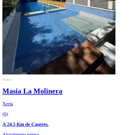
Masia La Molinera
Xerta
(0)
A 24.5 Km de Caseres.
Alojamiento entero