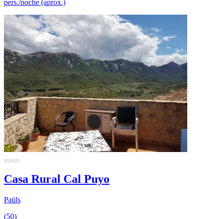
pers./noche (aprox.)
Casa Rural Cal Puyo
Paüls
(50)