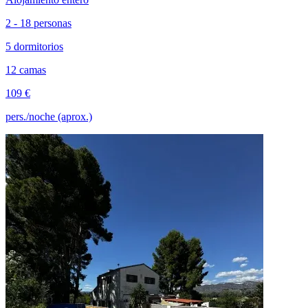
2 - 18 personas
5 dormitorios
12 camas
109 €
pers./noche (aprox.)