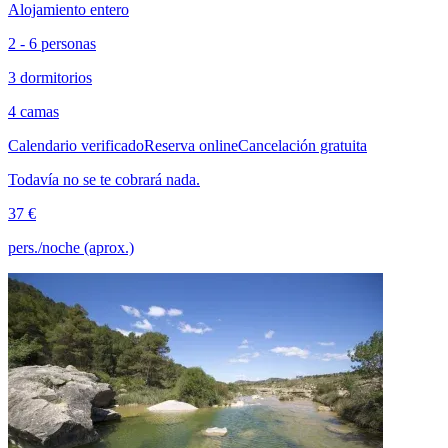
Alojamiento entero
2 - 6 personas
3 dormitorios
4 camas
Calendario verificado
Reserva online
Cancelación gratuita
Todavía no se te cobrará nada.
37 €
pers./noche (aprox.)