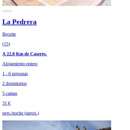
La Pedrera
Beceite
(15)
A 22.8 Km de Caseres.
Alojamiento entero
1 - 6 personas
2 dormitorios
5 camas
31 €
pers./noche (aprox.)