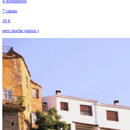
4 dormitorios
7 camas
16 €
pers./noche (aprox.)