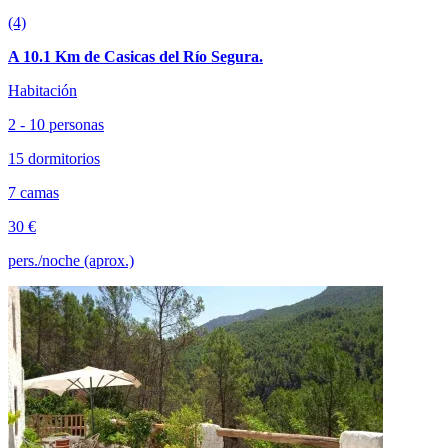
(4)
A 10.1 Km de Casicas del Río Segura.
Habitación
2 - 10 personas
15 dormitorios
7 camas
30 €
pers./noche (aprox.)