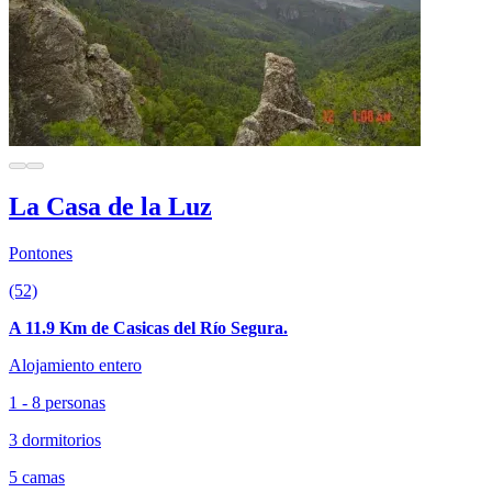
La Casa de la Luz
Pontones
(52)
A 11.9 Km de Casicas del Río Segura.
Alojamiento entero
1 - 8 personas
3 dormitorios
5 camas