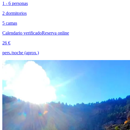
1 - 6 personas
2 dormitorios
5 camas
Calendario verificado
Reserva online
26 €
pers./noche (aprox.)