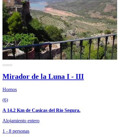
Mirador de la Luna I - III
Hornos
(6)
A 14.2 Km de Casicas del Río Segura.
Alojamiento entero
1 - 8 personas