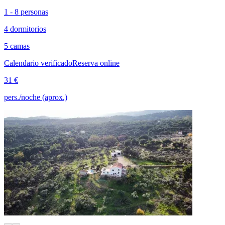
1 - 8 personas
4 dormitorios
5 camas
Calendario verificado
Reserva online
31 €
pers./noche (aprox.)