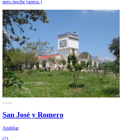
pers./noche (aprox.)
San José y Romero
Andújar
(2)