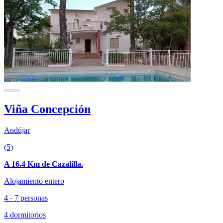
Viña Concepción
Andújar
(5)
A 16.4 Km de Cazalilla.
Alojamiento entero
4 - 7 personas
4 dormitorios