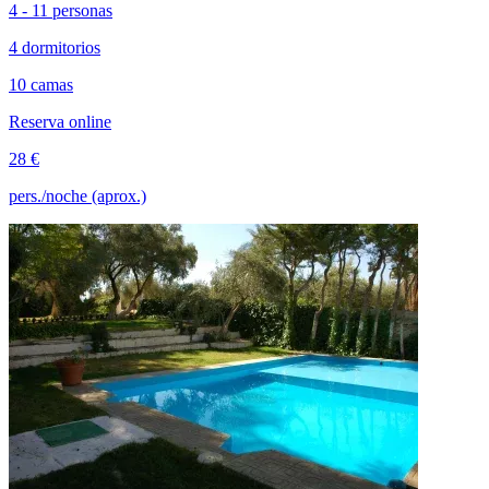
4 - 11 personas
4 dormitorios
10 camas
Reserva online
28 €
pers./noche (aprox.)