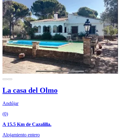
La casa del Olmo
Andújar
(0)
A 15.5 Km de Cazalilla.
Alojamiento entero