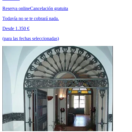
Reserva online
Cancelación gratuita
Todavía no se te cobrará nada.
Desde 1.350 €
(para las fechas seleccionadas)