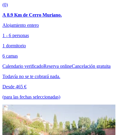
(0)
A 8.9 Km de Cerro Muriano.
Alojamiento entero
1 - 6 personas
1 dormitorio
6 camas
Calendario verificado
Reserva online
Cancelación gratuita
Todavía no se te cobrará nada.
Desde 465 €
(para las fechas seleccionadas)