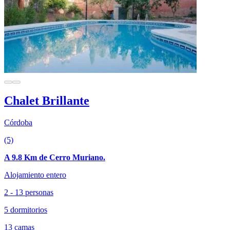
Chalet Brillante
Córdoba
(5)
A 9.8 Km de Cerro Muriano.
Alojamiento entero
2 - 13 personas
5 dormitorios
13 camas