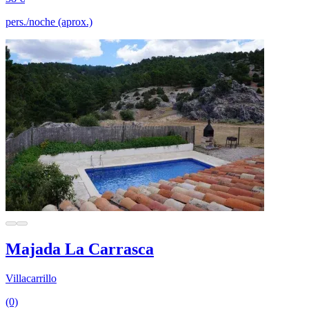
pers./noche (aprox.)
Majada La Carrasca
Villacarrillo
(0)