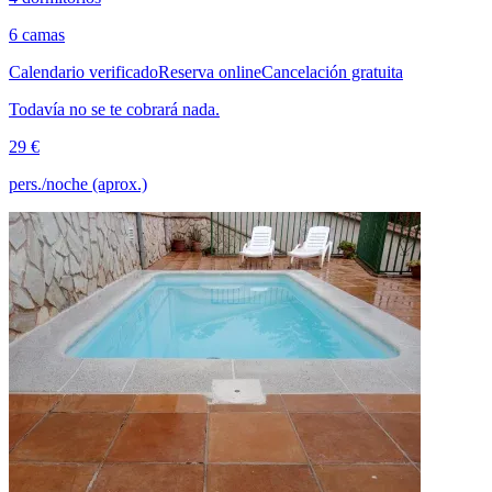
6 camas
Calendario verificado
Reserva online
Cancelación gratuita
Todavía no se te cobrará nada.
29 €
pers./noche (aprox.)