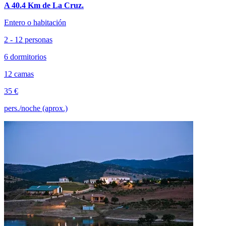
A 40.4 Km de La Cruz.
Entero o habitación
2 - 12 personas
6 dormitorios
12 camas
35 €
pers./noche (aprox.)