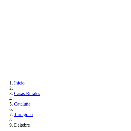
Inicio
Casas Rurales
Cataluña
Tarragona
Deltebre