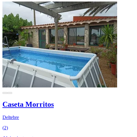
Caseta Morritos
Deltebre
(2)