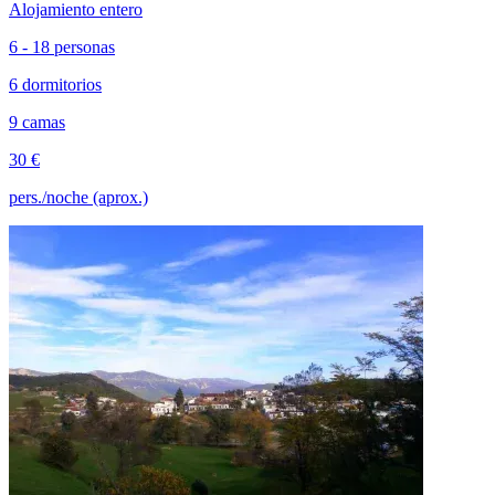
Alojamiento entero
6 - 18 personas
6 dormitorios
9 camas
30 €
pers./noche (aprox.)