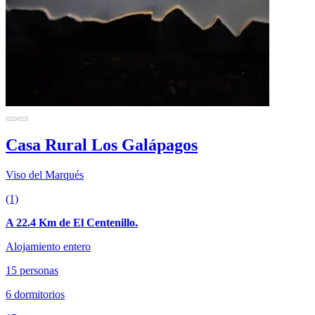
Casa Rural Los Galápagos
Viso del Marqués
(1)
A 22.4 Km de El Centenillo.
Alojamiento entero
15 personas
6 dormitorios