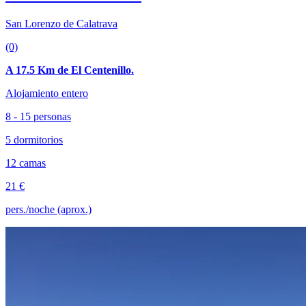
San Lorenzo de Calatrava
(0)
A 17.5 Km de El Centenillo.
Alojamiento entero
8 - 15 personas
5 dormitorios
12 camas
21 €
pers./noche (aprox.)