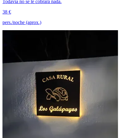
Todavía no se te cobrará nada.
38 €
pers./noche (aprox.)