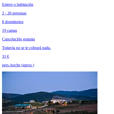
Entero o habitación
2 - 26 personas
8 dormitorios
19 camas
Cancelación gratuita
Todavía no se te cobrará nada.
31 €
pers./noche (aprox.)