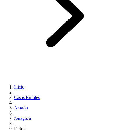
Inicio
Casas Rurales
Aragón
Zaragoza
Farlete