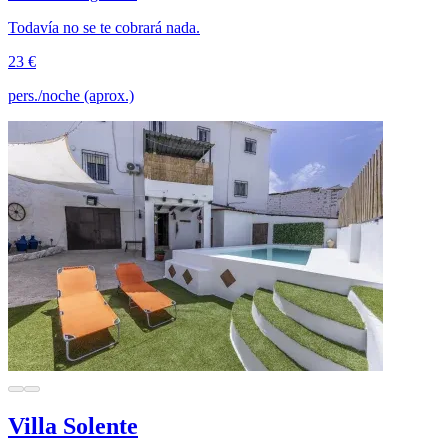
Todavía no se te cobrará nada.
23 €
pers./noche (aprox.)
Villa Solente