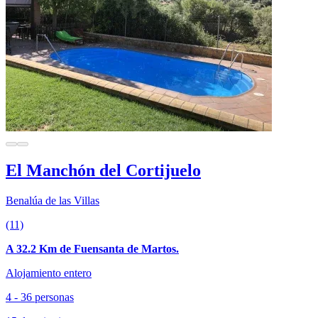
El Manchón del Cortijuelo
Benalúa de las Villas
(11)
A 32.2 Km de Fuensanta de Martos.
Alojamiento entero
4 - 36 personas