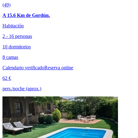
(49)
A 15.6 Km de Gordún.
Habitación
2 - 16 personas
10 dormitorios
8 camas
Calendario verificado
Reserva online
62 €
pers./noche (aprox.)