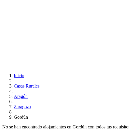
Inicio
Casas Rurales
Aragón
Zaragoza
Gordún
No se han encontrado alojamientos en Gordún con todos tus requisitos.