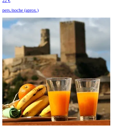
22 €
pers./noche (aprox.)