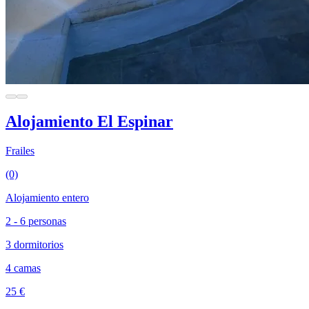
Alojamiento El Espinar
Frailes
(0)
Alojamiento entero
2 - 6 personas
3 dormitorios
4 camas
25 €