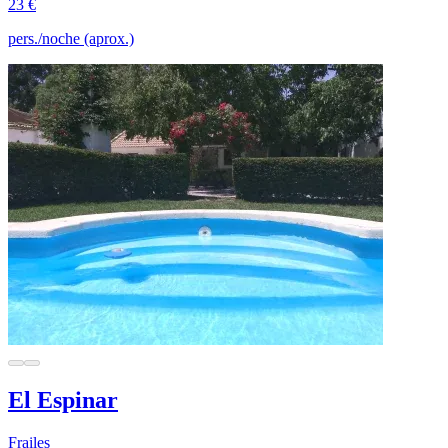
23 €
pers./noche (aprox.)
El Espinar
Frailes