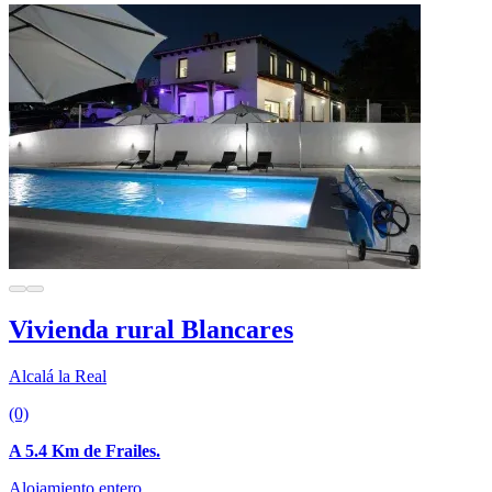
Vivienda rural Blancares
Alcalá la Real
(0)
A 5.4 Km de Frailes.
Alojamiento entero