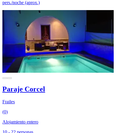
pers./noche (aprox.)
Paraje Corcel
Frailes
(0)
Alojamiento entero
10 - 22 personas