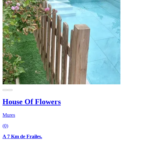
House Of Flowers
Mures
(0)
A 7 Km de Frailes.