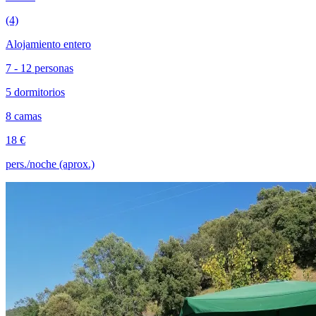
(4)
Alojamiento entero
7 - 12 personas
5 dormitorios
8 camas
18 €
pers./noche (aprox.)