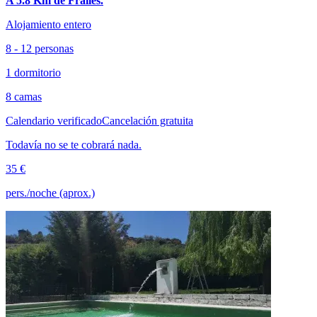
A 5.8 Km de Frailes.
Alojamiento entero
8 - 12 personas
1 dormitorio
8 camas
Calendario verificado
Cancelación gratuita
Todavía no se te cobrará nada.
35 €
pers./noche (aprox.)