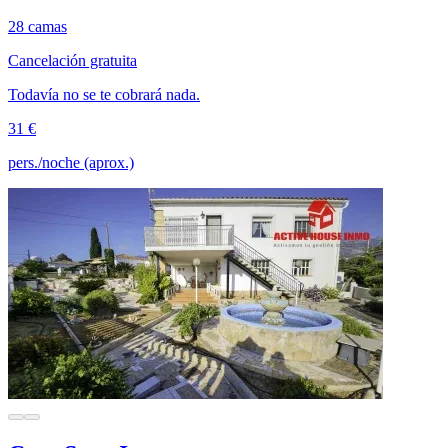
28 camas
Cancelación gratuita
Todavía no se te cobrará nada.
31 €
pers./noche (aprox.)