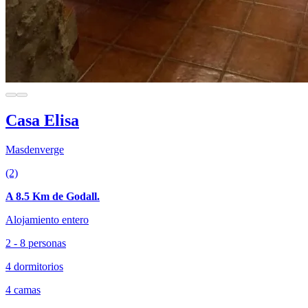
Casa Elisa
Masdenverge
(2)
A 8.5 Km de Godall.
Alojamiento entero
2 - 8 personas
4 dormitorios
4 camas