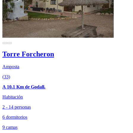
Torre Forcheron
Amposta
(33)
A 10.1 Km de Godall.
Habitación
2 - 14 personas
6 dormitorios
9 camas