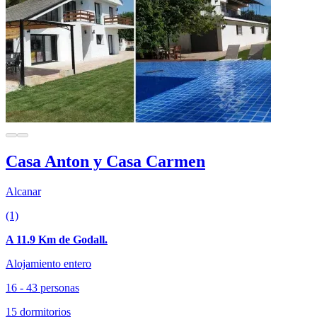
Casa Anton y Casa Carmen
Alcanar
(1)
A 11.9 Km de Godall.
Alojamiento entero
16 - 43 personas
15 dormitorios