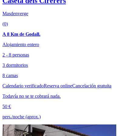
Caseta dels Cirerers
Masdenverge
(0)
A 8 Km de Godall.
Alojamiento entero
2 - 8 personas
3 dormitorios
8 camas
Calendario verificado
Reserva online
Cancelación gratuita
Todavía no se te cobrará nada.
50 €
pers./noche (aprox.)