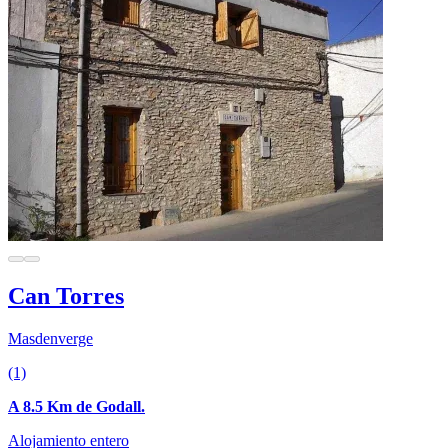
Can Torres
Masdenverge
(1)
A 8.5 Km de Godall.
Alojamiento entero