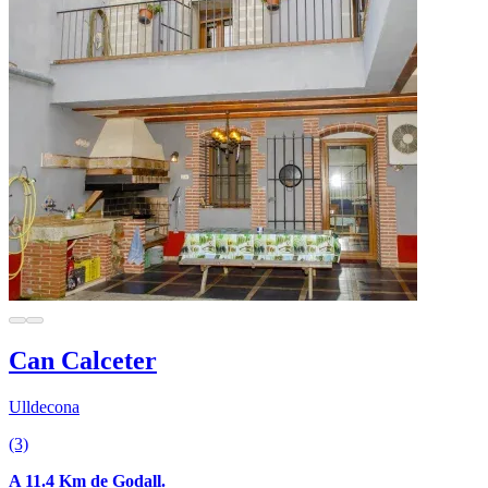
Can Calceter
Ulldecona
(3)
A 11.4 Km de Godall.