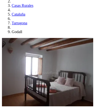
Casas Rurales
Cataluña
Tarragona
Godall