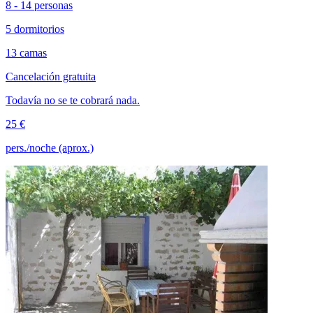
8 - 14 personas
5 dormitorios
13 camas
Cancelación gratuita
Todavía no se te cobrará nada.
25 €
pers./noche (aprox.)