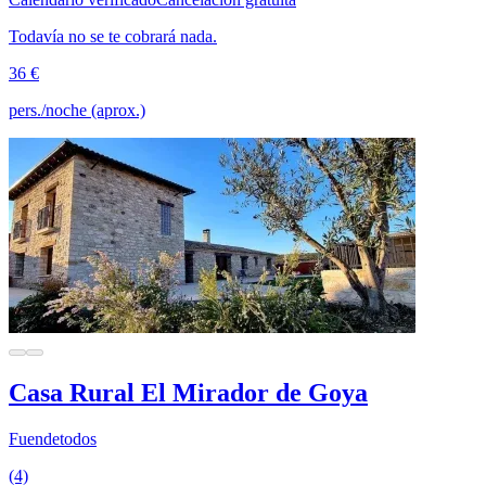
Todavía no se te cobrará nada.
36 €
pers./noche (aprox.)
Casa Rural El Mirador de Goya
Fuendetodos
(4)