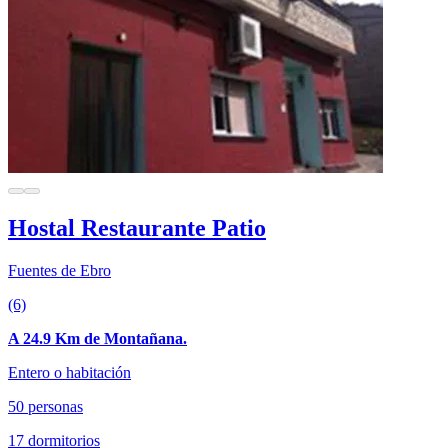
Hostal Restaurante Patio
Fuentes de Ebro
(6)
A 24.9 Km de Montañana.
Entero o habitación
50 personas
17 dormitorios