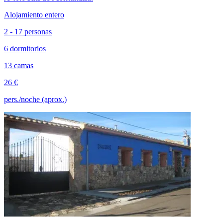
Alojamiento entero
2 - 17 personas
6 dormitorios
13 camas
26 €
pers./noche (aprox.)