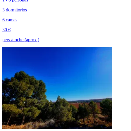
3 dormitorios
6 camas
30 €
pers./noche (aprox.)