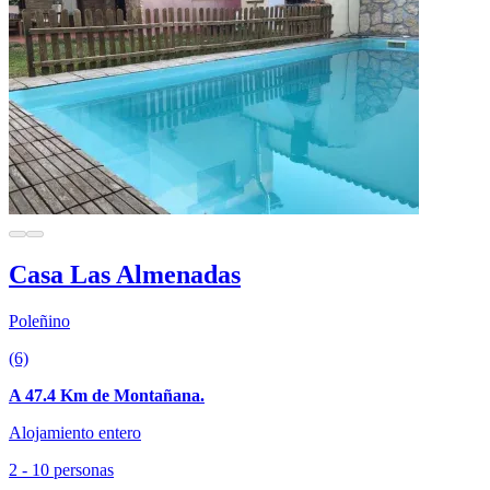
Casa Las Almenadas
Poleñino
(6)
A 47.4 Km de Montañana.
Alojamiento entero
2 - 10 personas