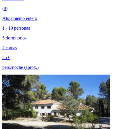
(9)
Alojamiento entero
1 - 10 personas
5 dormitorios
7 camas
25 €
pers./noche (aprox.)