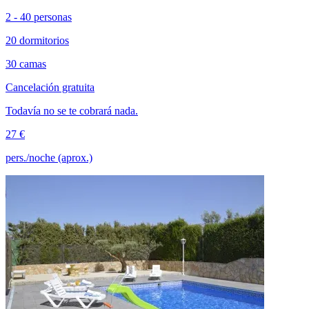
2 - 40 personas
20 dormitorios
30 camas
Cancelación gratuita
Todavía no se te cobrará nada.
27 €
pers./noche (aprox.)