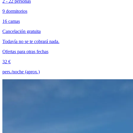
2 - 22 personas
9 dormitorios
16 camas
Cancelación gratuita
Todavía no se te cobrará nada.
Ofertas para otras fechas
32 €
pers./noche (aprox.)