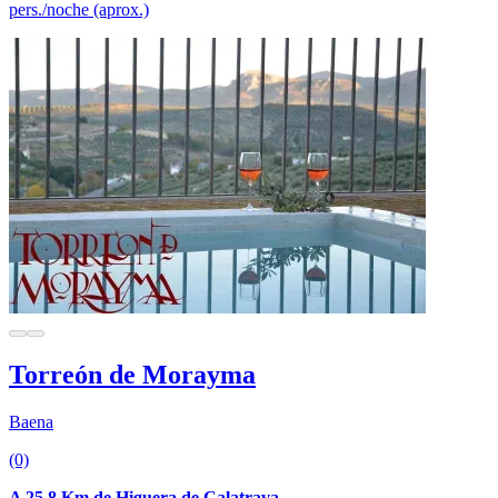
pers./noche (aprox.)
Torreón de Morayma
Baena
(0)
A 25.8 Km de Higuera de Calatrava.