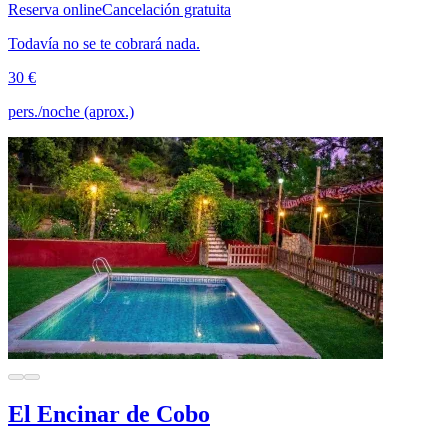
Reserva online
Cancelación gratuita
Todavía no se te cobrará nada.
30 €
pers./noche (aprox.)
El Encinar de Cobo