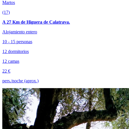
Martos
(17)
A 27 Km de Higuera de Calatrava.
Alojamiento entero
10 - 15 personas
12 dormitorios
12 camas
22 €
pers./noche (aprox.)