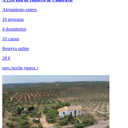
Alojamiento entero
10 personas
4 dormitorios
10 camas
Reserva online
28 €
pers./noche (aprox.)