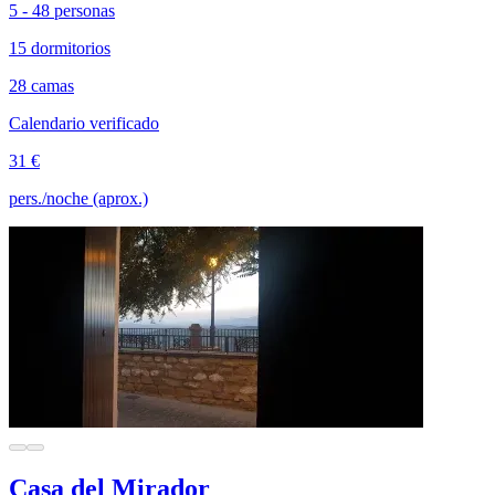
5 - 48 personas
15 dormitorios
28 camas
Calendario verificado
31 €
pers./noche (aprox.)
Casa del Mirador