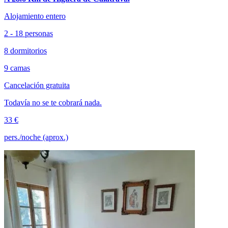
Alojamiento entero
2 - 18 personas
8 dormitorios
9 camas
Cancelación gratuita
Todavía no se te cobrará nada.
33 €
pers./noche (aprox.)