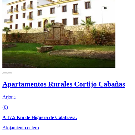
Apartamentos Rurales Cortijo Cabañas
Arjona
(0)
A 17.5 Km de Higuera de Calatrava.
Alojamiento entero