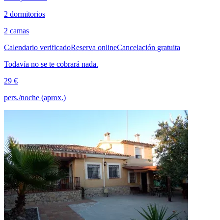
2 dormitorios
2 camas
Calendario verificado
Reserva online
Cancelación gratuita
Todavía no se te cobrará nada.
29 €
pers./noche (aprox.)