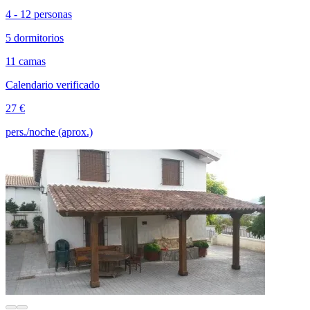
4 - 12 personas
5 dormitorios
11 camas
Calendario verificado
27 €
pers./noche (aprox.)