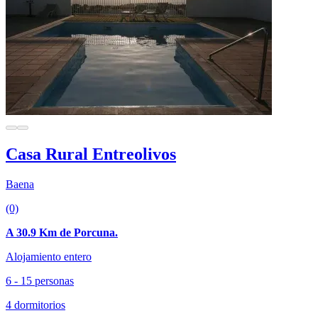
Casa Rural Entreolivos
Baena
(0)
A 30.9 Km de Porcuna.
Alojamiento entero
6 - 15 personas
4 dormitorios