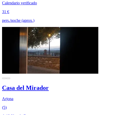
Calendario verificado
31 €
pers./noche (aprox.)
Casa del Mirador
Arjona
(5)