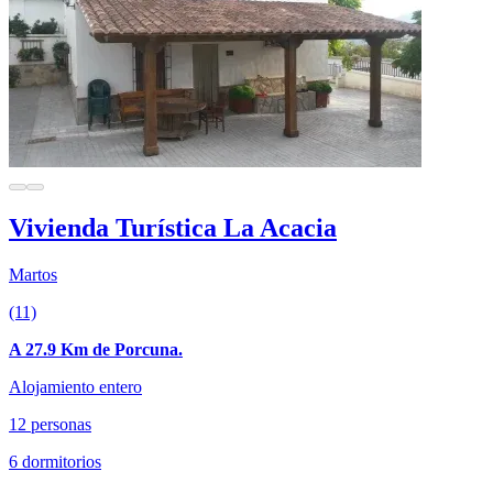
Vivienda Turística La Acacia
Martos
(11)
A 27.9 Km de Porcuna.
Alojamiento entero
12 personas
6 dormitorios