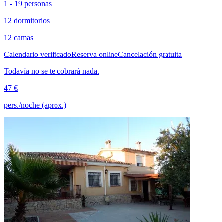
1 - 19 personas
12 dormitorios
12 camas
Calendario verificado
Reserva online
Cancelación gratuita
Todavía no se te cobrará nada.
47 €
pers./noche (aprox.)