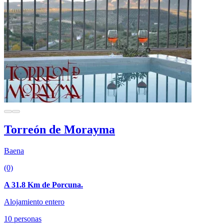
Torreón de Morayma
Baena
(0)
A 31.8 Km de Porcuna.
Alojamiento entero
10 personas