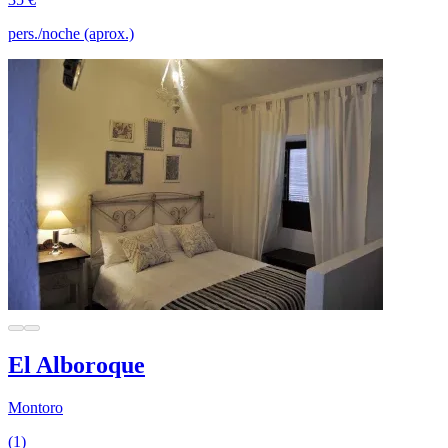
pers./noche (aprox.)
El Alboroque
Montoro
(1)