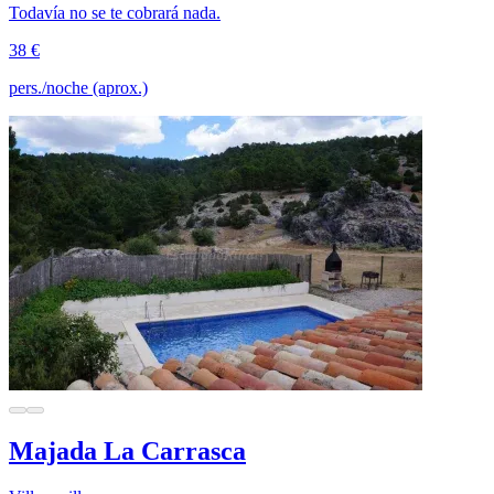
Todavía no se te cobrará nada.
38 €
pers./noche (aprox.)
Majada La Carrasca