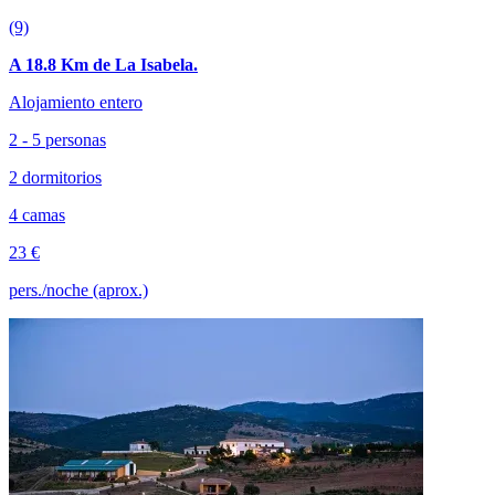
(9)
A 18.8 Km de La Isabela.
Alojamiento entero
2 - 5 personas
2 dormitorios
4 camas
23 €
pers./noche (aprox.)