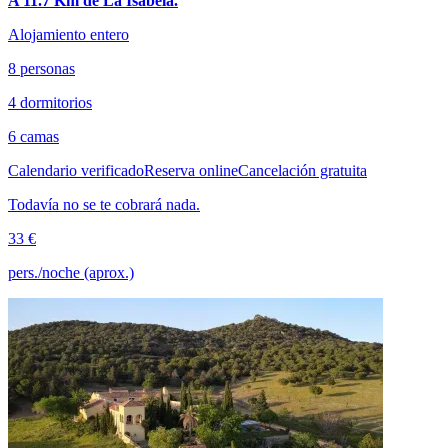
A 11.7 Km de La Isabela.
Alojamiento entero
8 personas
4 dormitorios
6 camas
Calendario verificado
Reserva online
Cancelación gratuita
Todavía no se te cobrará nada.
33 €
pers./noche (aprox.)