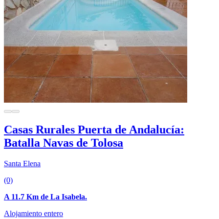
Casas Rurales Puerta de Andalucía:
Batalla Navas de Tolosa
Santa Elena
(0)
A 11.7 Km de La Isabela.
Alojamiento entero