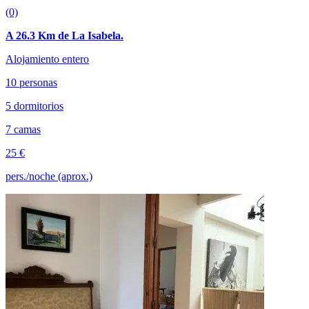
(0)
A 26.3 Km de La Isabela.
Alojamiento entero
10 personas
5 dormitorios
7 camas
25 €
pers./noche (aprox.)