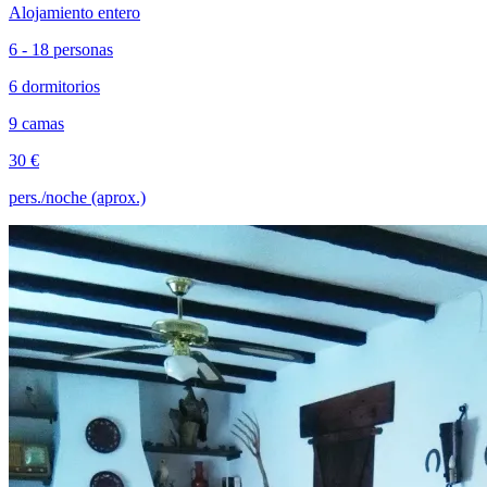
Alojamiento entero
6 - 18 personas
6 dormitorios
9 camas
30 €
pers./noche (aprox.)