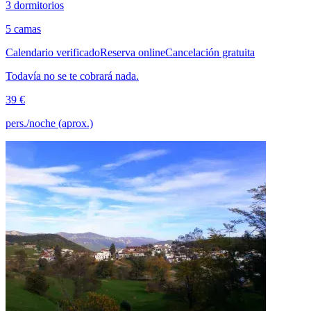
3 dormitorios
5 camas
Calendario verificado
Reserva online
Cancelación gratuita
Todavía no se te cobrará nada.
39 €
pers./noche (aprox.)