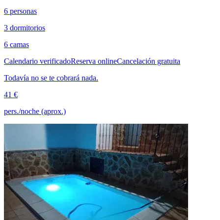
6 personas
3 dormitorios
6 camas
Calendario verificado
Reserva online
Cancelación gratuita
Todavía no se te cobrará nada.
41 €
pers./noche (aprox.)