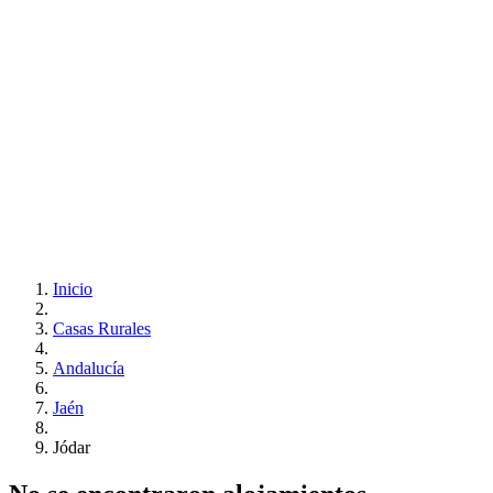
Inicio
Casas Rurales
Andalucía
Jaén
Jódar