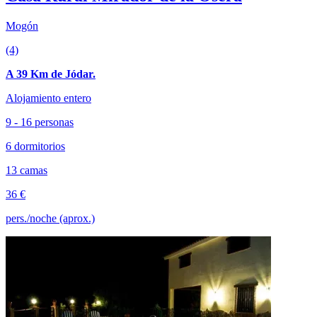
Mogón
(4)
A 39 Km de Jódar.
Alojamiento entero
9 - 16 personas
6 dormitorios
13 camas
36 €
pers./noche (aprox.)