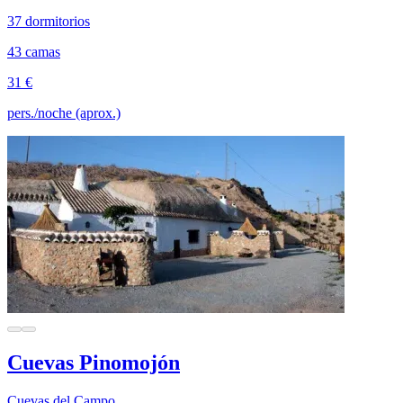
37 dormitorios
43 camas
31 €
pers./noche (aprox.)
Cuevas Pinomojón
Cuevas del Campo