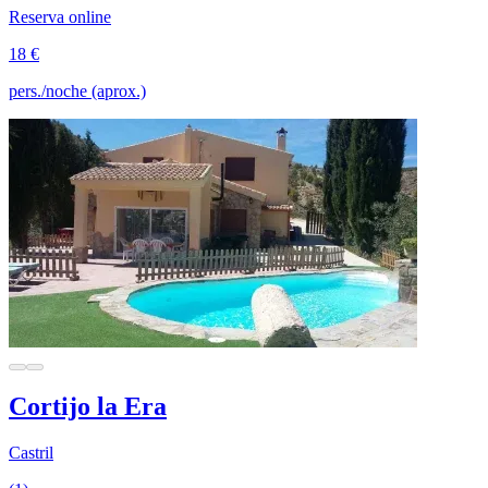
Reserva online
18 €
pers./noche (aprox.)
Cortijo la Era
Castril