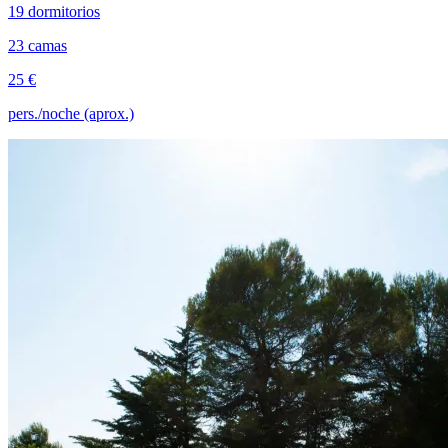
19 dormitorios
23 camas
25 €
pers./noche (aprox.)