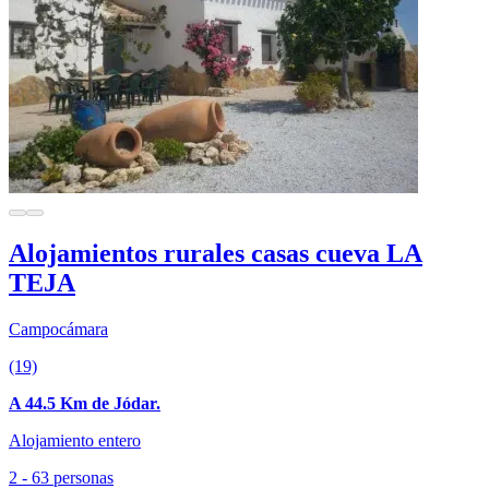
Alojamientos rurales casas cueva LA
TEJA
Campocámara
(19)
A 44.5 Km de Jódar.
Alojamiento entero
2 - 63 personas