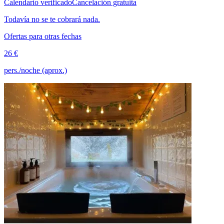
Calendario verificado
Cancelación gratuita
Todavía no se te cobrará nada.
Ofertas para otras fechas
26 €
pers./noche (aprox.)