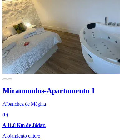
Miramundos-Apartamento 1
Albanchez de Mágina
(0)
A 11.8 Km de Jódar.
Alojamiento entero