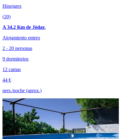
Hinojares
(20)
A 34.2 Km de Jódar.
Alojamiento entero
2 - 20 personas
9 dormitorios
12 camas
44 €
pers./noche (aprox.)