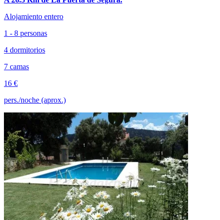
Alojamiento entero
1 - 8 personas
4 dormitorios
7 camas
16 €
pers./noche (aprox.)