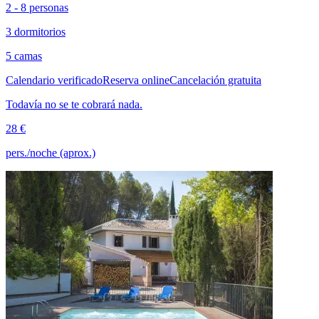
2 - 8 personas
3 dormitorios
5 camas
Calendario verificado
Reserva online
Cancelación gratuita
Todavía no se te cobrará nada.
28 €
pers./noche (aprox.)