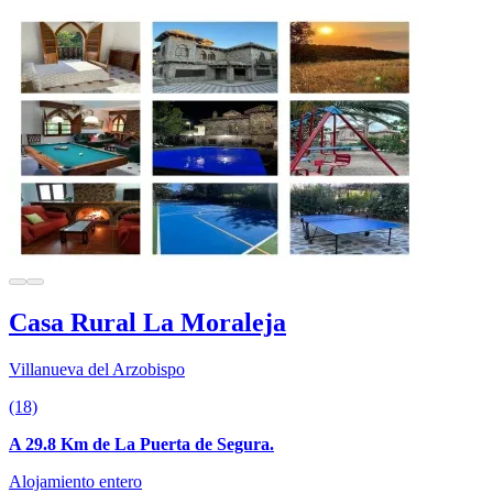
Casa Rural La Moraleja
Villanueva del Arzobispo
(18)
A 29.8 Km de La Puerta de Segura.
Alojamiento entero