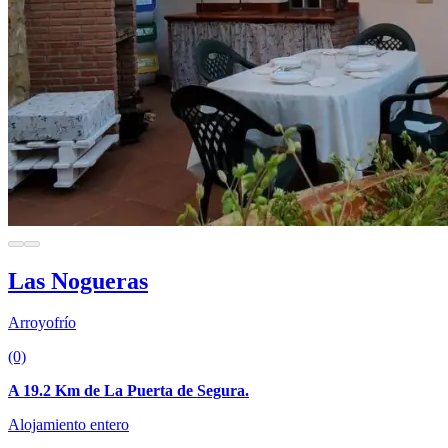
Las Nogueras
Arroyofrío
(0)
A 19.2 Km de La Puerta de Segura.
Alojamiento entero