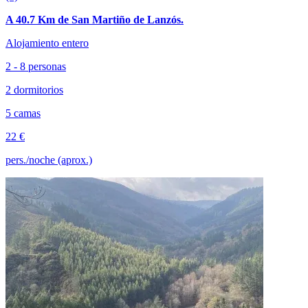
A 40.7 Km de San Martiño de Lanzós.
Alojamiento entero
2 - 8 personas
2 dormitorios
5 camas
22 €
pers./noche (aprox.)