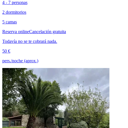
4 - 7 personas
2 dormitorios
5 camas
Reserva online
Cancelación gratuita
Todavía no se te cobrará nada.
50 €
pers./noche (aprox.)