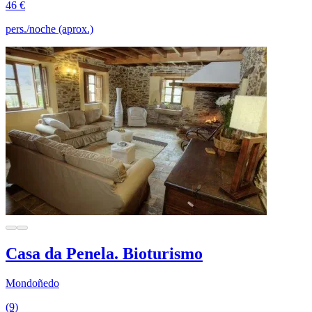
46 €
pers./noche (aprox.)
Casa da Penela. Bioturismo
Mondoñedo
(9)