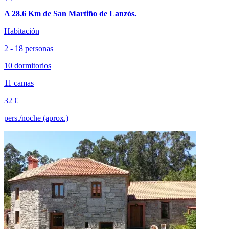
A 28.6 Km de San Martiño de Lanzós.
Habitación
2 - 18 personas
10 dormitorios
11 camas
32 €
pers./noche (aprox.)