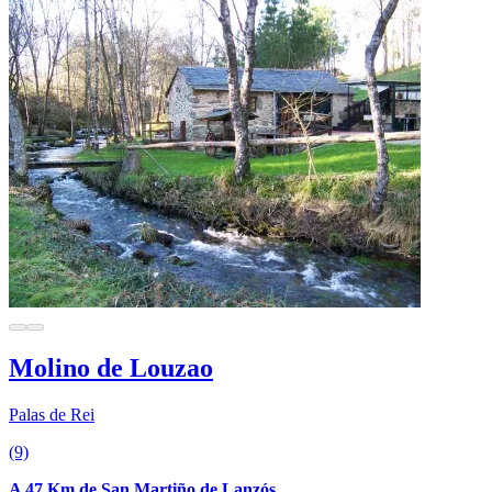
Molino de Louzao
Palas de Rei
(9)
A 47 Km de San Martiño de Lanzós.