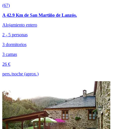
(67)
A 42.9 Km de San Martiño de Lanzós.
Alojamiento entero
2 - 5 personas
3 dormitorios
3 camas
26 €
pers./noche (aprox.)