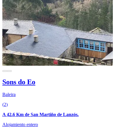
Sons do Eo
Baleira
(2)
A 42.6 Km de San Martiño de Lanzós.
Alojamiento entero