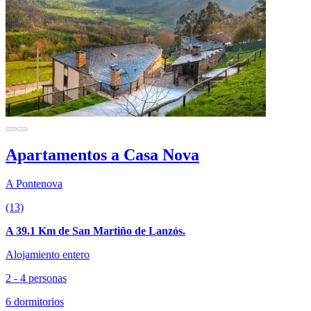
Apartamentos a Casa Nova
A Pontenova
(13)
A 39.1 Km de San Martiño de Lanzós.
Alojamiento entero
2 - 4 personas
6 dormitorios