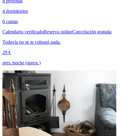
8 personas
4 dormitorios
6 camas
Calendario verificado
Reserva online
Cancelación gratuita
Todavía no se te cobrará nada.
29 €
pers./noche (aprox.)