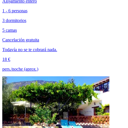
Alojamiento entero
1 - 6 personas
3 dormitorios
5 camas
Cancelación gratuita
Todavía no se te cobrará nada.
18 €
pers./noche (aprox.)