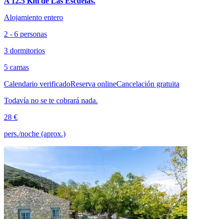
A 12.5 Km de Las Escuelas.
Alojamiento entero
2 - 6 personas
3 dormitorios
5 camas
Calendario verificado
Reserva online
Cancelación gratuita
Todavía no se te cobrará nada.
28 €
pers./noche (aprox.)