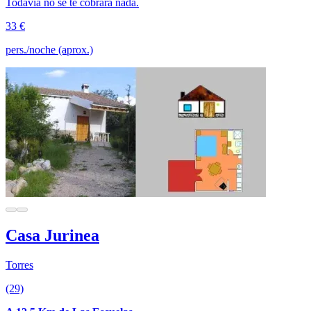
Todavía no se te cobrará nada.
33 €
pers./noche (aprox.)
Casa Jurinea
Torres
(29)