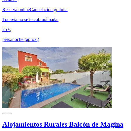
Reserva online
Cancelación gratuita
Todavía no se te cobrará nada.
25 €
pers./noche (aprox.)
Alojamientos Rurales Balcón de Magina