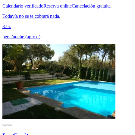
Calendario verificado
Reserva online
Cancelación gratuita
Todavía no se te cobrará nada.
37 €
pers./noche (aprox.)