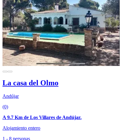
La casa del Olmo
Andújar
(0)
A 9.7 Km de Los Villares de Andújar.
Alojamiento entero
1 - 8 personas