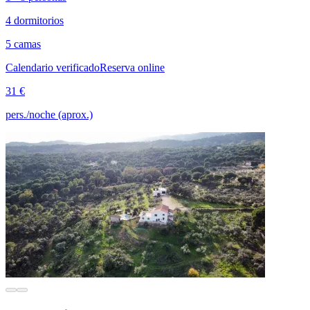
4 dormitorios
5 camas
Calendario verificado
Reserva online
31 €
pers./noche (aprox.)