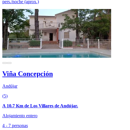
pers./noche (aprox.)
Viña Concepción
Andújar
(5)
A 10.7 Km de Los Villares de Andújar.
Alojamiento entero
4 - 7 personas