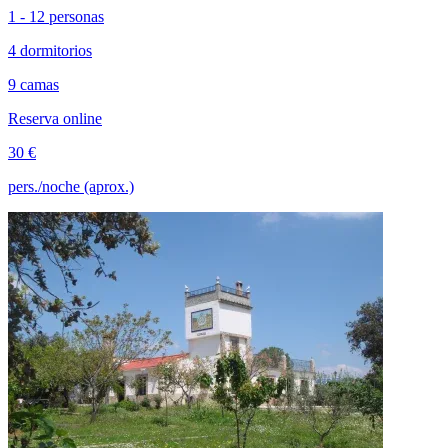
1 - 12 personas
4 dormitorios
9 camas
Reserva online
30 €
pers./noche (aprox.)