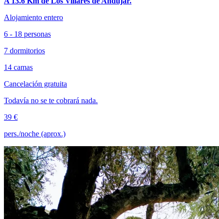
A 13.6 Km de Los Villares de Andújar.
Alojamiento entero
6 - 18 personas
7 dormitorios
14 camas
Cancelación gratuita
Todavía no se te cobrará nada.
39 €
pers./noche (aprox.)