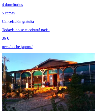
4 dormitorios
5 camas
Cancelación gratuita
Todavía no se te cobrará nada.
36 €
pers./noche (aprox.)