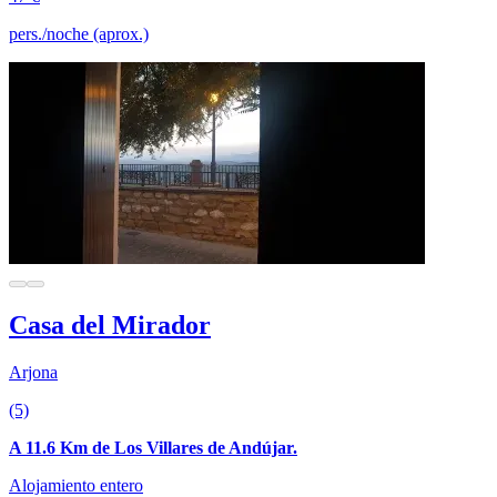
pers./noche (aprox.)
Casa del Mirador
Arjona
(5)
A 11.6 Km de Los Villares de Andújar.
Alojamiento entero