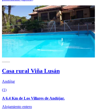
Casa rural Viña Lusán
Andújar
(1)
A 6.4 Km de Los Villares de Andújar.
Alojamiento entero