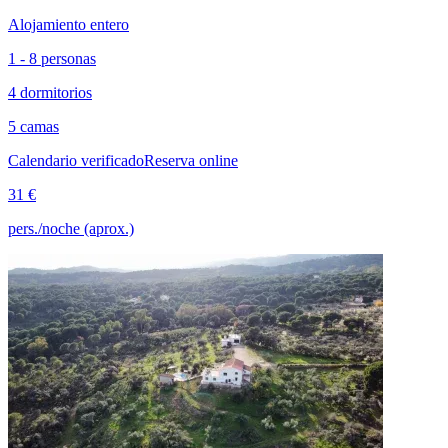
Alojamiento entero
1 - 8 personas
4 dormitorios
5 camas
Calendario verificado
Reserva online
31 €
pers./noche (aprox.)