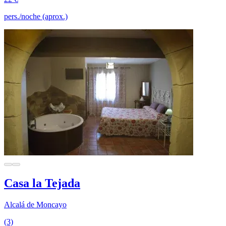
pers./noche (aprox.)
Casa la Tejada
Alcalá de Moncayo
(3)