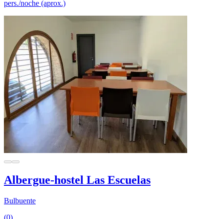
pers./noche (aprox.)
Albergue-hostel Las Escuelas
Bulbuente
(0)