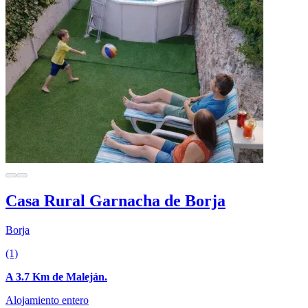
Casa Rural Garnacha de Borja
Borja
(1)
A 3.7 Km de Maleján.
Alojamiento entero