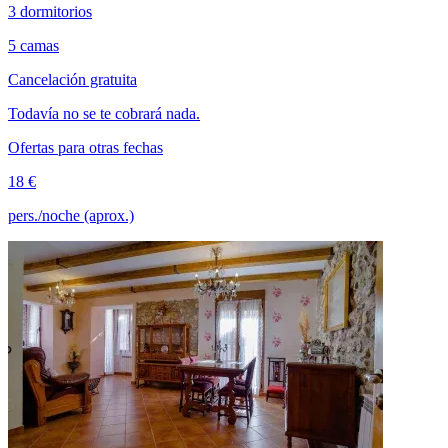
3 dormitorios
5 camas
Cancelación gratuita
Todavía no se te cobrará nada.
Ofertas para otras fechas
18 €
pers./noche (aprox.)