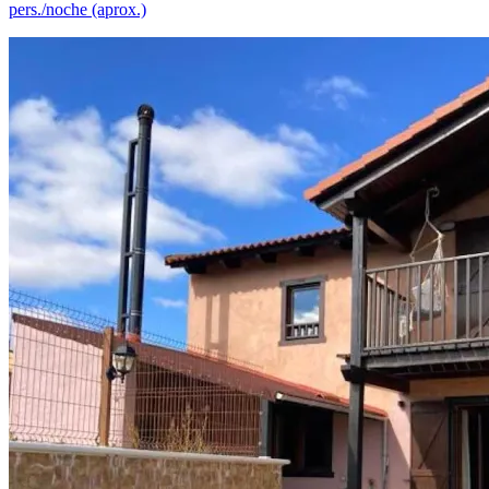
pers./noche (aprox.)