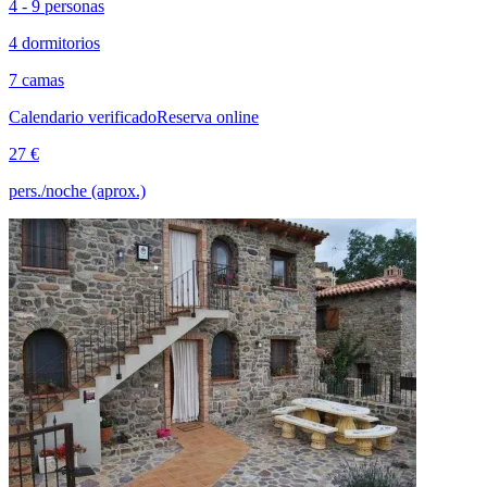
4 - 9 personas
4 dormitorios
7 camas
Calendario verificado
Reserva online
27 €
pers./noche (aprox.)