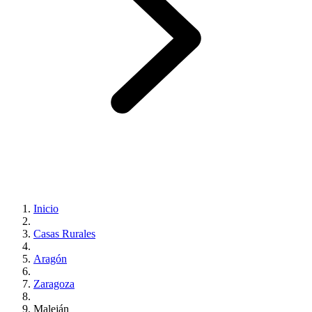
Inicio
Casas Rurales
Aragón
Zaragoza
Maleján