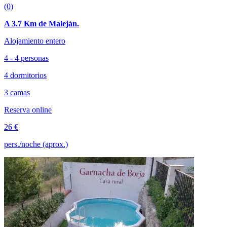
(0)
A 3.7 Km de Maleján.
Alojamiento entero
4 - 4 personas
4 dormitorios
3 camas
Reserva online
26 €
pers./noche (aprox.)