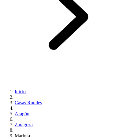
Inicio
Casas Rurales
Aragón
Zaragoza
Marlofa