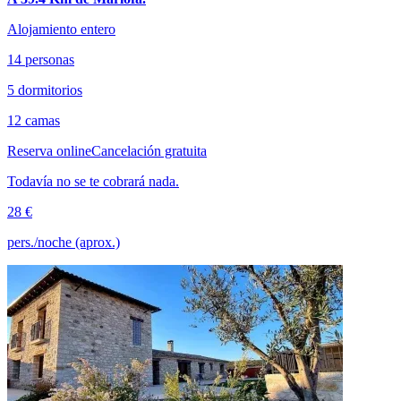
Alojamiento entero
14 personas
5 dormitorios
12 camas
Reserva online
Cancelación gratuita
Todavía no se te cobrará nada.
28 €
pers./noche (aprox.)