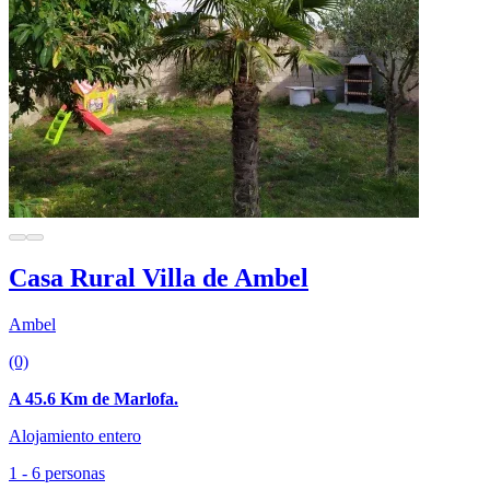
Casa Rural Villa de Ambel
Ambel
(0)
A 45.6 Km de Marlofa.
Alojamiento entero
1 - 6 personas