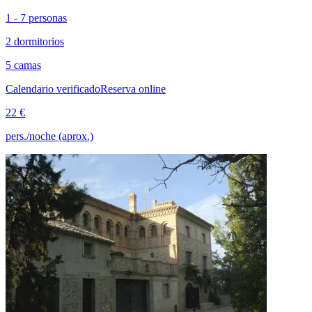
1 - 7 personas
2 dormitorios
5 camas
Calendario verificado
Reserva online
22 €
pers./noche (aprox.)