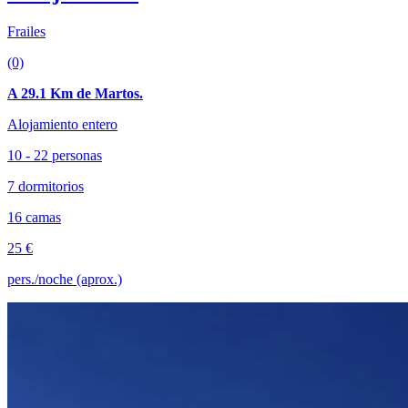
Frailes
(0)
A 29.1 Km de Martos.
Alojamiento entero
10 - 22 personas
7 dormitorios
16 camas
25 €
pers./noche (aprox.)