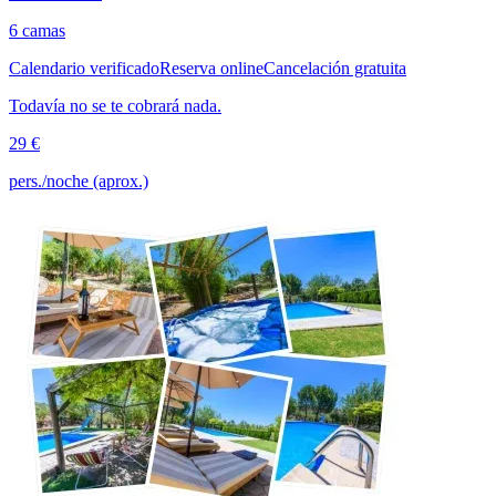
6 camas
Calendario verificado
Reserva online
Cancelación gratuita
Todavía no se te cobrará nada.
29 €
pers./noche (aprox.)