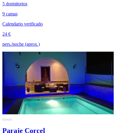
5 dormitorios
9 camas
Calendario verificado
24 €
pers./noche (aprox.)
Paraje Corcel