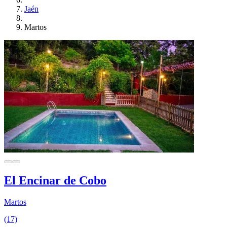
Jaén
Martos
El Encinar de Cobo
Martos
(17)