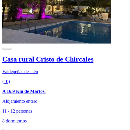
Casa rural Cristo de Chircales
Valdepeñas de Jaén
(10)
A 16.9 Km de Martos.
Alojamiento entero
11 - 12 personas
8 dormitorios