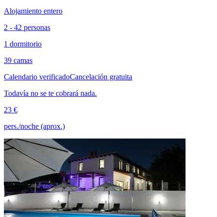
Alojamiento entero
2 - 42 personas
1 dormitorio
39 camas
Calendario verificado
Cancelación gratuita
Todavía no se te cobrará nada.
23 €
pers./noche (aprox.)