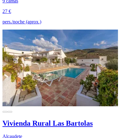
9 camas
27 €
pers./noche (aprox.)
Vivienda Rural Las Bartolas
Alcaudete