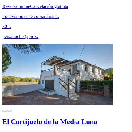
Reserva online
Cancelación gratuita
Todavía no se te cobrará nada.
30 €
pers./noche (aprox.)
El Cortijuelo de la Media Luna