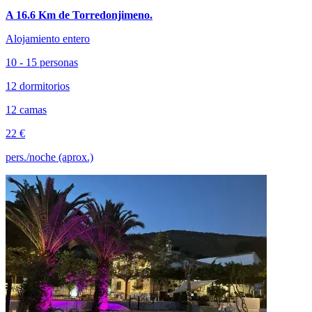
A 16.6 Km de Torredonjimeno.
Alojamiento entero
10 - 15 personas
12 dormitorios
12 camas
22 €
pers./noche (aprox.)