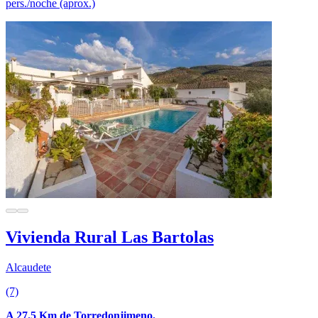
pers./noche (aprox.)
Vivienda Rural Las Bartolas
Alcaudete
(7)
A 27.5 Km de Torredonjimeno.