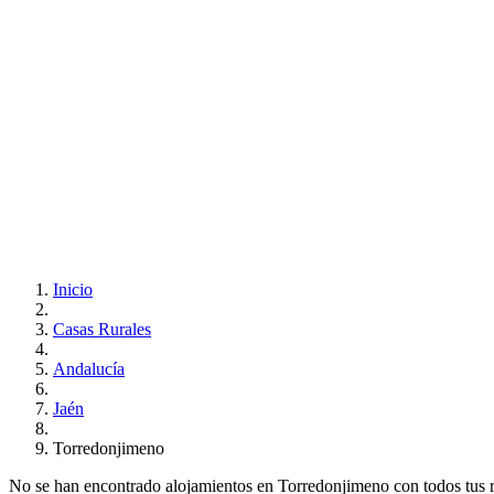
Inicio
Casas Rurales
Andalucía
Jaén
Torredonjimeno
No se han encontrado alojamientos en Torredonjimeno con todos tus req