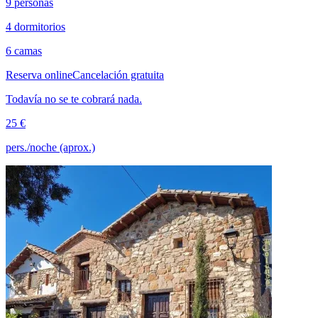
9 personas
4 dormitorios
6 camas
Reserva online
Cancelación gratuita
Todavía no se te cobrará nada.
25 €
pers./noche (aprox.)