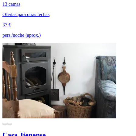
13 camas
Ofertas para otras fechas
37 €
pers./noche (aprox.)
Casa Jienense