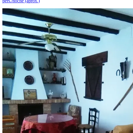
pers./noche (aprox.)