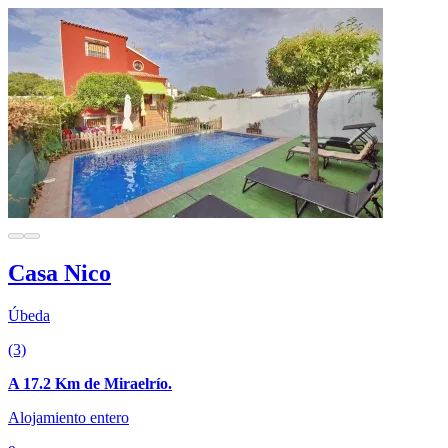
Casa Nico
Úbeda
(3)
A 17.2 Km de Miraelrío.
Alojamiento entero