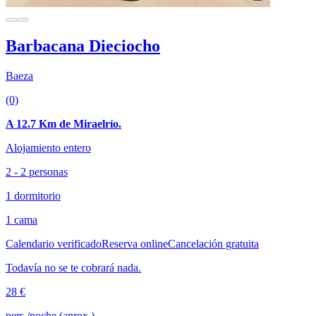
Barbacana Dieciocho
Baeza
(0)
A 12.7 Km de Miraelrío.
Alojamiento entero
2 - 2 personas
1 dormitorio
1 cama
Calendario verificado
Reserva online
Cancelación gratuita
Todavía no se te cobrará nada.
28 €
pers./noche (aprox.)