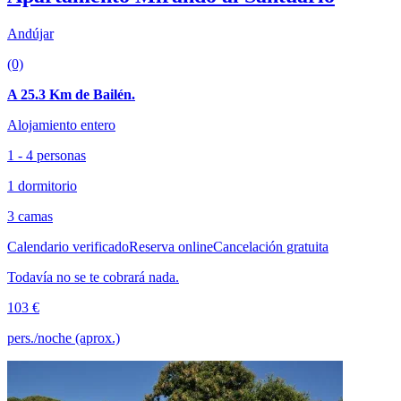
Andújar
(0)
A 25.3 Km de Bailén.
Alojamiento entero
1 - 4 personas
1 dormitorio
3 camas
Calendario verificado
Reserva online
Cancelación gratuita
Todavía no se te cobrará nada.
103 €
pers./noche (aprox.)