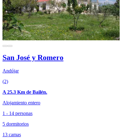
San José y Romero
Andújar
(2)
A 25.3 Km de Bailén.
Alojamiento entero
1 - 14 personas
5 dormitorios
13 camas