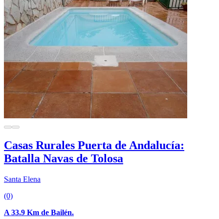
Casas Rurales Puerta de Andalucía:
Batalla Navas de Tolosa
Santa Elena
(0)
A 33.9 Km de Bailén.