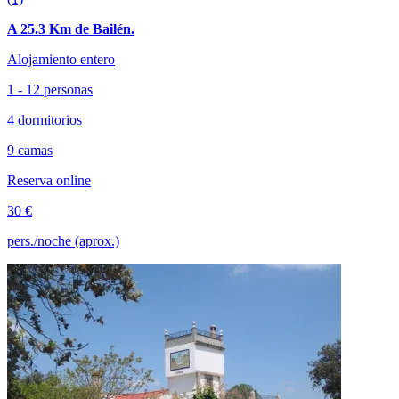
A 25.3 Km de Bailén.
Alojamiento entero
1 - 12 personas
4 dormitorios
9 camas
Reserva online
30 €
pers./noche (aprox.)