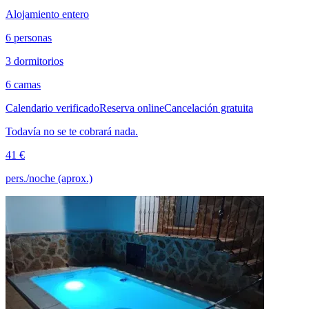
Alojamiento entero
6 personas
3 dormitorios
6 camas
Calendario verificado
Reserva online
Cancelación gratuita
Todavía no se te cobrará nada.
41 €
pers./noche (aprox.)