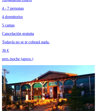
4 - 7 personas
4 dormitorios
5 camas
Cancelación gratuita
Todavía no se te cobrará nada.
36 €
pers./noche (aprox.)