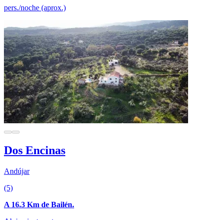
pers./noche (aprox.)
Dos Encinas
Andújar
(5)
A 16.3 Km de Bailén.