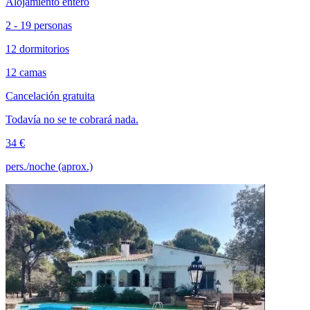
Alojamiento entero
2 - 19 personas
12 dormitorios
12 camas
Cancelación gratuita
Todavía no se te cobrará nada.
34 €
pers./noche (aprox.)