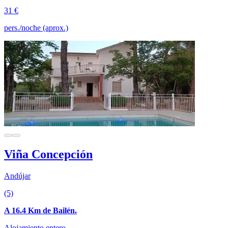
31 €
pers./noche (aprox.)
Viña Concepción
Andújar
(5)
A 16.4 Km de Bailén.
Alojamiento entero