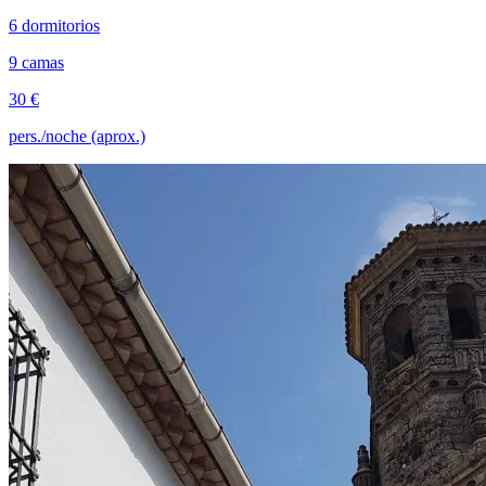
6 dormitorios
9 camas
30 €
pers./noche (aprox.)